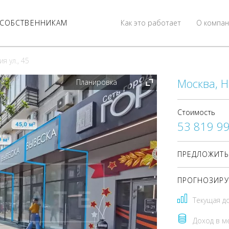
СОБСТВЕННИКАМ
Как это работает
О компан
я ул., 45
Москва, 
Планировка
Стоимость
53 819 9
ПРЕДЛОЖИТЬ
ПРОГНОЗИРУ
Текущая д
Доход в м