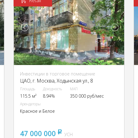
Retail
Инвестиции в торговое помещение
ЦАО, г. Москва, Ходынская ул., 8
Площадь
Доходность
МАП
115.5 м²
8.94%
350 000 руб/мес
Арендаторы
Красное и Белое
47 000 000
pуб
УСН