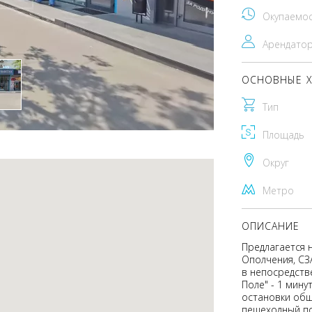
Окупаемо
Арендато
ОСНОВНЫЕ Х
Тип
Площадь
Округ
Метро
ОПИСАНИЕ
Предлагается 
Ополчения, СЗ
в непосредств
Поле" - 1 мин
остановки общ
пешеходный по