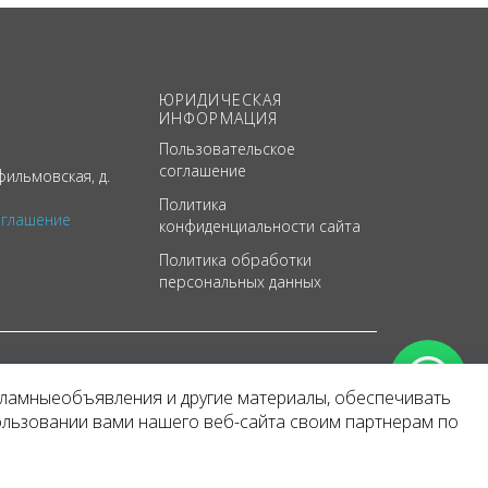
ЮРИДИЧЕСКАЯ
ИНФОРМАЦИЯ
Пользовательское
соглашение
ильмовская, д.
Политика
оглашение
конфиденциальности сайта
Политика обработки
персональных данных
кламныеобъявления и другие материалы, обеспечивать
арактер
ользовании вами нашего веб-сайта своим партнерам по
 уведомления.