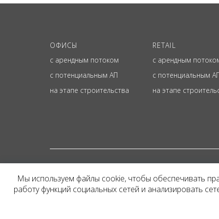
ОФИСЫ
RETAIL
с арендным потоком
с арендным потоко
с потенциальным АП
с потенциальным А
на этапе строительства
на этапе строитель
© ОФИЦИАЛЬНЫЙ СА
Мы используем файлы cookie, чтобы обеспечивать пр
Представленная на сайт
работу функций социальных сетей и анализировать се
и не является публичн