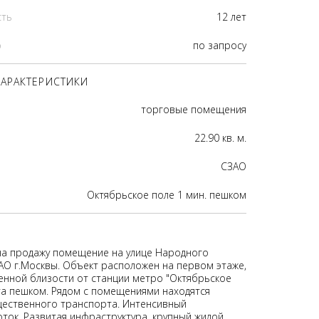
сть
12 лет
р
по запросу
АРАКТЕРИСТИКИ
торговые помещения
22.90 кв. м.
CЗАО
Октябрьское поле 1 мин. пешком
на продажу помещение на улице Народного
АО г.Москвы. Объект расположен на первом этаже,
енной близости от станции метро "Октябрьское
ута пешком. Рядом с помещениями находятся
ественного транспорта. Интенсивный
ток. Развитая инфраструктура, крупный жилой