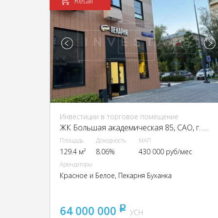
Retail
Инвестиции в торговое помещение
ЖК Большая академическая 85, CАО, г. Москва, 1-й Нижнелихоборский пр-д, 1
Площадь
Доходность
МАП
129.4 м²
8.06%
430 000 руб/мес
Арендаторы
Красное и Белое, Пекарня Буханка
64 000 000
pуб
УСН