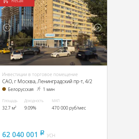
Retail
Инвестиции в торговое помещение
CАО, г Москва, Ленинградский пр-т, 4/2
Белорусская
1 мин
Площадь
Доходность
МАП
32.7 м²
9.09%
470 000 руб/мес
62 040 001
pуб
УСН