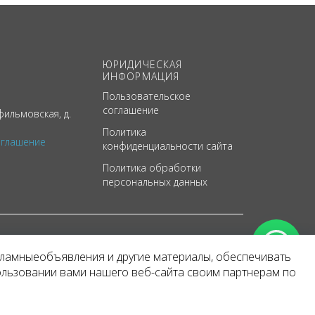
ЮРИДИЧЕСКАЯ
ИНФОРМАЦИЯ
Пользовательское
соглашение
ильмовская, д.
Политика
оглашение
конфиденциальности сайта
Политика обработки
персональных данных
кламныеобъявления и другие материалы, обеспечивать
арактер
ользовании вами нашего веб-сайта своим партнерам по
 уведомления.