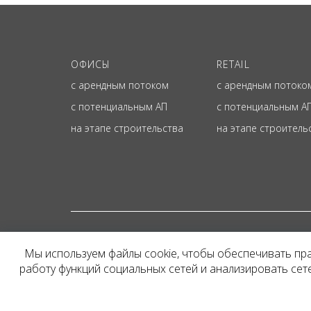
ОФИСЫ
RETAIL
с арендным потоком
с арендным потоко
с потенциальным АП
с потенциальным А
на этапе строительства
на этапе строитель
© ОФИЦИАЛЬНЫЙ СА
Мы используем файлы cookie, чтобы обеспечивать пр
Представленная на сайт
работу функций социальных сетей и анализировать се
и не является публичн