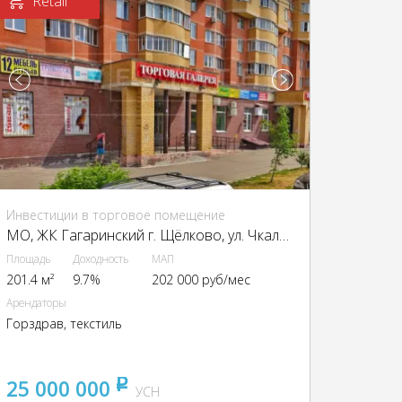
Retail
Инвестиции в торговое помещение
МО, ЖК Гагаринский г. Щёлково, ул. Чкаловская, д.1
Площадь
Доходность
МАП
201.4 м²
9.7%
202 000 руб/мес
Арендаторы
Горздрав, текстиль
25 000 000
pуб
УСН