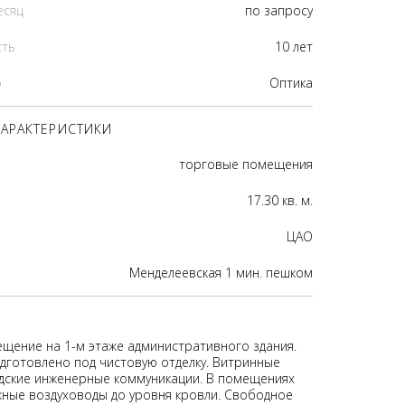
есяц
по запросу
сть
10 лет
р
Оптика
АРАКТЕРИСТИКИ
торговые помещения
17.30 кв. м.
ЦАО
Менделеевская 1 мин. пешком
щение на 1-м этаже административного здания.
готовлено под чистовую отделку. Витринные
одские инженерные коммуникации. В помещениях
ные воздуховоды до уровня кровли. Свободное