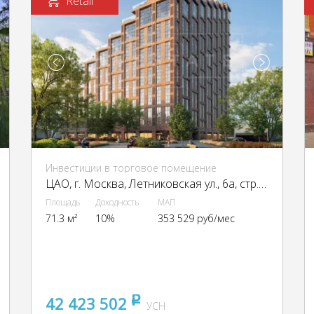
Retail
Инвестиции в торговое помещение
ЦАО, г. Москва, Летниковская ул., 6а, стр. 1,2,3,7,10
Площадь
Доходность
МАП
71.3 м²
10%
353 529 руб/мес
42 423 502
pуб
УСН