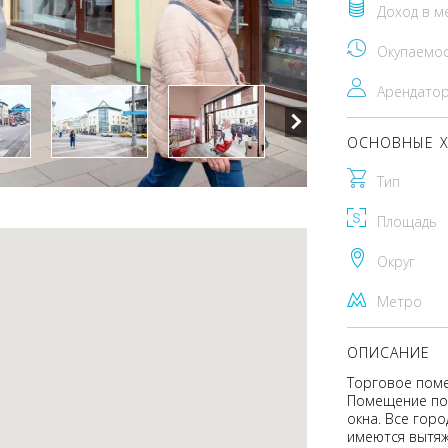
Доход в м
Окупаемо
Арендато
ОСНОВНЫЕ Х
Тип
Площадь
Округ
Метро
ОПИСАНИЕ
Торговое поме
Помещение под
окна. Все гор
имеются вытяж