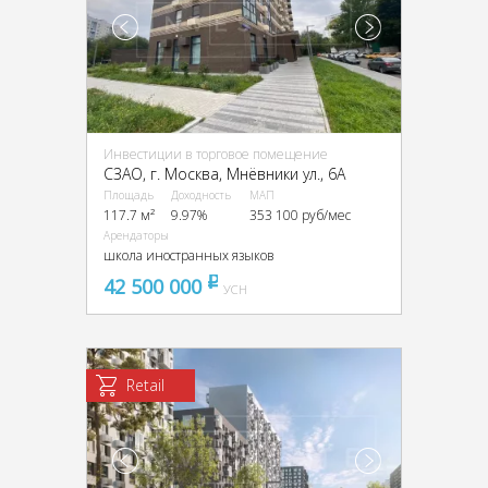
Инвестиции в торговое помещение
CЗАО, г. Москва, Мнёвники ул., 6А
Площадь
Доходность
МАП
117.7 м²
9.97%
353 100 руб/мес
Арендаторы
школа иностранных языков
42 500 000
pуб
УСН
Retail