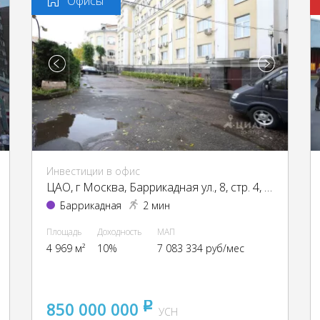
Офисы
Инвестиции в офис
ЦАО, г Москва, Баррикадная ул., 8, стр. 4, 5А
Баррикадная
2 мин
Площадь
Доходность
МАП
4 969 м²
10%
7 083 334 руб/мес
850 000 000
pуб
УСН