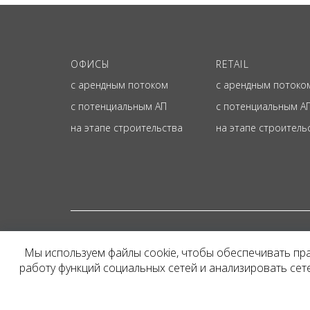
ОФИСЫ
RETAIL
с арендным потоком
с арендным потоко
с потенциальным АП
с потенциальным А
на этапе строительства
на этапе строитель
© ОФИЦИАЛЬНЫЙ СА
Мы используем файлы cookie, чтобы обеспечивать пр
Представленная на сайт
работу функций социальных сетей и анализировать се
и не является публичн