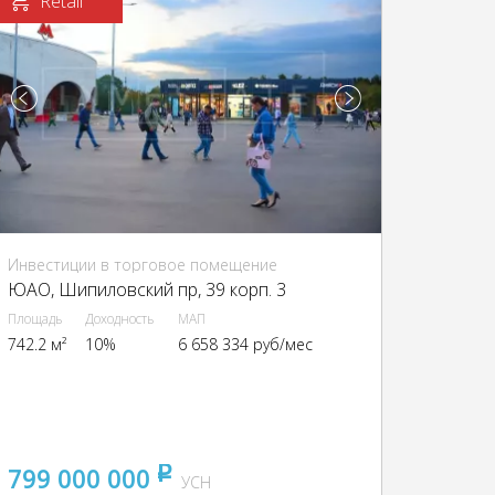
Retail
Инвестиции в торговое помещение
ЮАО, Шипиловский пр, 39 корп. 3
Площадь
Доходность
МАП
742.2 м²
10%
6 658 334 руб/мес
799 000 000
pуб
УСН