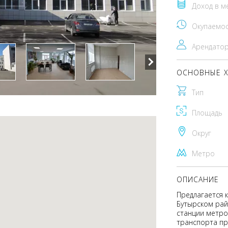
Доход в м
Окупаемо
Арендато
ОСНОВНЫЕ Х
Тип
Площадь
Округ
Метро
ОПИСАНИЕ
Предлагается 
Бутырском рай
станции метро
транспорта пр