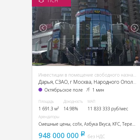
ПСН
Инвестиции в помещение свободного назначения (ПСН)
Дарья, CЗАО, г Москва, Народного Ополчения ул., 46, кор. 1
Октябрьское поле
1 мин
Площадь
Доходность
МАП
1 691.3 м²
14.98%
11 833 333 руб/мес
Арендаторы
Смешные цены, cofix, Азбука Вкуса, KFC, Теремок, Bingo Boom, TEZ TOUR
948 000 000
pуб
без НДС