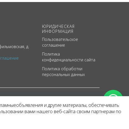
ЮРИДИЧЕСКАЯ
ИНФОРМАЦИЯ
Пользовательское
соглашение
ильмовская, д.
Политика
оглашение
конфиденциальности сайта
Политика обработки
персональных данных
кламныеобъявления и другие материалы, обеспечивать
арактер
ользовании вами нашего веб-сайта своим партнерам по
 уведомления.