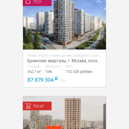
ПСН
Инвестиции в помещение свободного назначения (ПСН)
Бунинские кварталы, г. Москва, поселение Сосенское
Площадь
Доходность
МАП
362.7 м²
10%
732 328 руб/мес
87 879 304
pуб
УСН
Retail