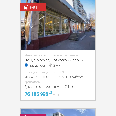
Retail
Инвестиции в торговое помещение
ЦАО, г Москва, Волховский пер., 2
Бауманская
3 мин
Площадь
Доходность
МАП
209.4 м²
9.09%
577 129 руб/мес
Арендаторы
Доминос, барбершоп Hard Coin, бар
76 186 998
pуб
УСН