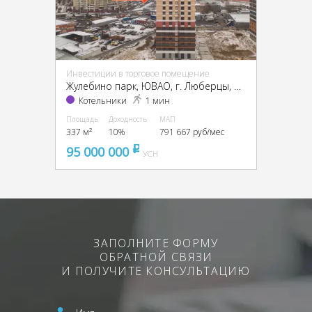
Инвестиции в торговое помещение
Жулебино парк, ЮВАО, г. Люберцы, мкр. Городок Б
Котельники
1 мин
Площадь
Доходность
МАП
337 м²
10%
791 667 руб/мес
95 000 000
pуб
УСН
ЗАПОЛНИТЕ ФОРМУ
ОБРАТНОЙ СВЯЗИ
И ПОЛУЧИТЕ КОНСУЛЬТАЦИЮ