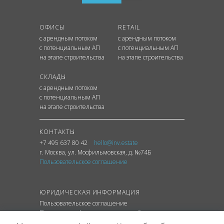
ОФИСЫ
RETAIL
с арендным потоком
с арендным потоком
с потенциальным АП
с потенциальным АП
на этапе строительства
на этапе строительства
СКЛАДЫ
с арендным потоком
с потенциальным АП
на этапе строительства
КОНТАКТЫ
+7 495 637 80 42
hello@inv.estate
г. Москва
,
ул.
Мосфильмовская, д. №74Б
Пользовательское соглашение
ЮРИДИЧЕСКАЯ ИНФОРМАЦИЯ
Пользовательское соглашение
Политика конфиденциальности сайта
Политика обработки персональных данных