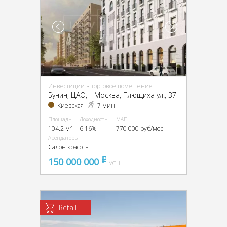
Инвестиции в торговое помещение
Бунин, ЦАО, г Москва, Плющиха ул., 37
Киевская
7 мин
Площадь
Доходность
МАП
104.2 м²
6.16%
770 000 руб/мес
Арендаторы
Салон красоты
150 000 000
pуб
УСН
Retail