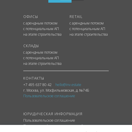
ОФИСЫ
RETAIL
с арендным потоком
с арендным потоком
с потенциальным АП
с потенциальным АП
на этапе строительства
на этапе строительства
СКЛАДЫ
с арендным потоком
с потенциальным АП
на этапе строительства
КОНТАКТЫ
+7 495 637 80 42
hello@inv.estate
г. Москва
,
ул.
Мосфильмовская, д. №74Б
Пользовательское соглашение
ЮРИДИЧЕСКАЯ ИНФОРМАЦИЯ
Пользовательское соглашение
Политика конфиденциальности сайта
Политика обработки персональных данных