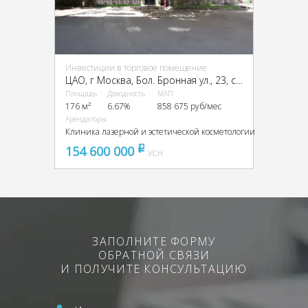
Инвестиции в торговое помещение
ЦАО, г Москва, Бол. Бронная ул., 23, стр. 2
Площадь
Доходность
МАП
176 м²
6.67%
858 675 руб/мес
Арендаторы
Клиника лазерной и эстетической косметологии
154 600 000
pуб
УСН
ЗАПОЛНИТЕ ФОРМУ
ОБРАТНОЙ СВЯЗИ
И ПОЛУЧИТЕ КОНСУЛЬТАЦИЮ