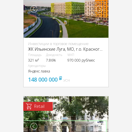
Инвестиции в торговое помещение
ЖК Ильинские Луга, МО, г.о. Красногорск., пос. Ильинское-Усово, Заповедная ул., 15
Площадь
Доходность
МАП
321 м²
7.86%
970 000 руб/мес
Арендаторы
Яндекс лавка
148 000 000
pуб
УСН
Retail