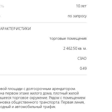
сть
10 лет
р
по запросу
АРАКТЕРИСТИКИ
торговые помещения
2 462.50 кв. м.
CЗАО
0.49
вой площади с долгосрочным арендатором.
 на первом этаже жилого дома, плотный жилой
вшееся торговое окружение. Рядом с помещением
ановка общественного транспорта. Первая линия,
одный и автомобильный трафик.