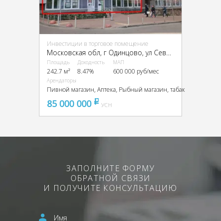
Инвестиции в торговое помещение
Московская обл, г Одинцово, ул Северная, д 5 к 2
Площадь
Доходность
МАП
242.7 м²
8.47%
600 000 руб/мес
Арендаторы
Пивной магазин, Аптека, Рыбный магазин, табак
85 000 000
pуб
УСН
ЗАПОЛНИТЕ ФОРМУ
ОБРАТНОЙ СВЯЗИ
И ПОЛУЧИТЕ КОНСУЛЬТАЦИЮ