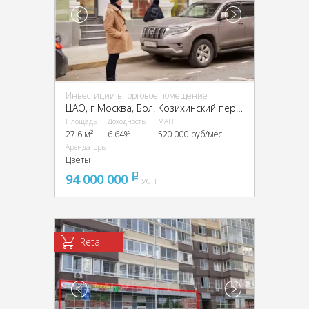
Инвестиции в торговое помещение
ЦАО, г Москва, Бол. Козихинский пер., 4
Площадь
Доходность
МАП
27.6 м²
6.64%
520 000 руб/мес
Арендаторы
Цветы
94 000 000
pуб
УСН
Retail