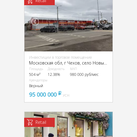
Retail
Инвестиции в торговое помещение
Московская обл, г Чехов, село Новый Быт, ул Новая, стр 27/4
Площадь
Доходность
МАП
504 м²
12.38%
980 000 руб/мес
Арендаторы
Верный
95 000 000
pуб
УСН
Retail