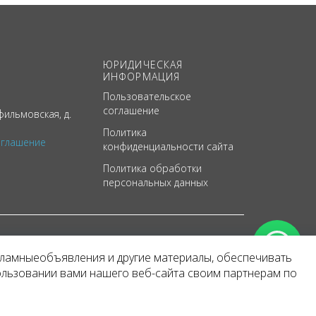
ЮРИДИЧЕСКАЯ
ИНФОРМАЦИЯ
Пользовательское
соглашение
ильмовская, д.
Политика
оглашение
конфиденциальности сайта
Политика обработки
персональных данных
кламныеобъявления и другие материалы, обеспечивать
арактер
ользовании вами нашего веб-сайта своим партнерам по
 уведомления.