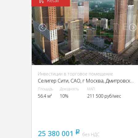
Retail
Инвестиции в торговое помещение
Селигер Сити, CАО, г Москва, Дмитровское ш., 87, стр. 2, 3
Площадь
Доходность
МАП
56.4 м²
10%
211 500 руб/мес
25 380 001
pуб
без НДС