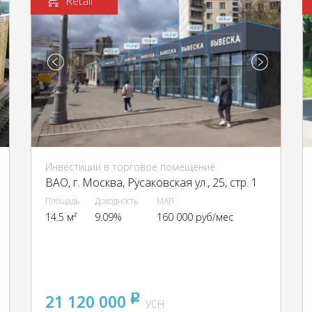
Retail
Инвестиции в торговое помещение
ВАО, г. Москва, Русаковская ул., 25, стр. 1
Площадь
Доходность
МАП
14.5 м²
9.09%
160 000 руб/мес
21 120 000
pуб
УСН