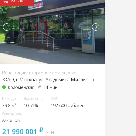
Retail
Инвестиции в торговое помещение
ЮАО, г Москва, ул. Академика Миллионщикова, д. 19
Коломенская
14 мин
Площадь
Доходность
МАП
79.8 м²
10.51%
192 600 руб/мес
Арендаторы
Алкошоп
21 990 001
pуб
УСН