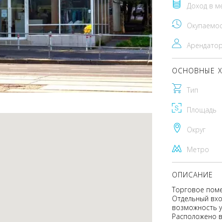
Доход в м
Окупаемо
Арендато
ОСНОВНЫЕ Х
Тип
Площадь
Округ
Метро
ОПИСАНИЕ
Торговое поме
Отдельный вхо
возможность у
Расположено в