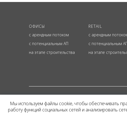
ОФИСЫ
RETAIL
с арендным потоком
с арендным потоко
с потенциальным АП
с потенциальным А
на этапе строительства
на этапе строитель
© ОФИЦИАЛЬНЫЙ СА
Мы используем файлы cookie, чтобы обеспечивать пр
Представленная на сайт
работу функций социальных сетей и анализировать се
и не является публичн