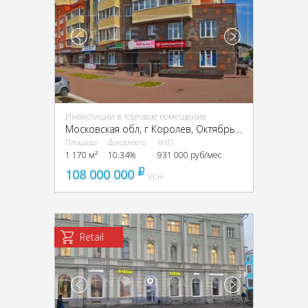
Инвестиции в торговое помещение
Московская обл, г Королев, Октябрьский б-р, д 5
Площадь
Доходность
МАП
1 170 м²
10.34%
931 000 руб/мес
108 000 000
pуб
УСН
Retail