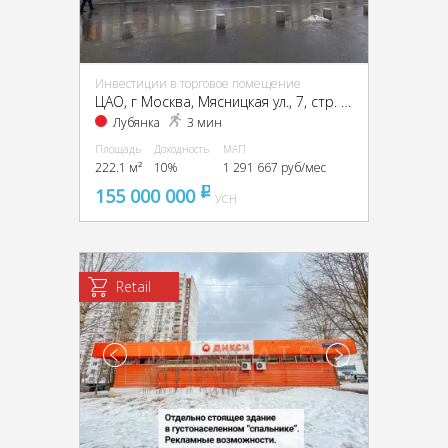
Инвестиции в торговое помещение
ЦАО, г Москва, Мясницкая ул., 7, стр. 10
Лубянка
3 мин
Площадь
Доходность
МАП
222.1 м²
10%
1 291 667 руб/мес
155 000 000
pуб
УСН
Retail