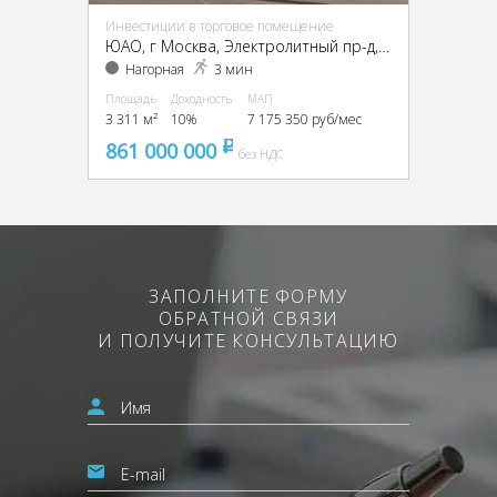
Инвестиции в торговое помещение
ЮАО, г Москва, Электролитный пр-д,7, кор. 2, стр. 2
Нагорная
3 мин
Площадь
Доходность
МАП
3 311 м²
10%
7 175 350 руб/мес
861 000 000
pуб
без НДС
ЗАПОЛНИТЕ ФОРМУ
ОБРАТНОЙ СВЯЗИ
И ПОЛУЧИТЕ КОНСУЛЬТАЦИЮ