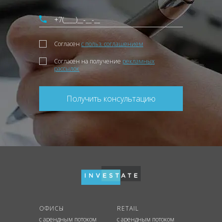
Согласен
с польз. соглашением
Согласен на получение
рекламных
рассылок
Получить консультацию
ОФИСЫ
RETAIL
с арендным потоком
с арендным потоком