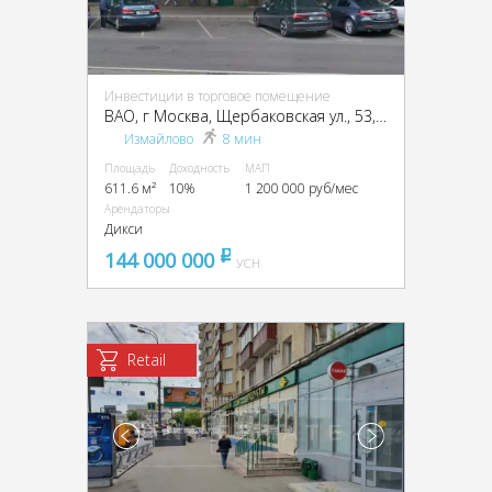
Инвестиции в торговое помещение
ВАО, г Москва, Щербаковская ул., 53, кор. 1
Измайлово
8 мин
Площадь
Доходность
МАП
611.6 м²
10%
1 200 000 руб/мес
Арендаторы
Дикси
144 000 000
pуб
УСН
Retail