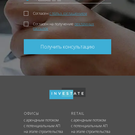
Согласен
с польз. соглашением
Согласен на получение
рекламных
рассылок
Получить консультацию
ОФИСЫ
RETAIL
с арендным потоком
с арендным потоком
с потенциальным АП
с потенциальным АП
на этапе строительства
на этапе строительства