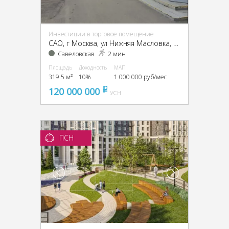
Инвестиции в торговое помещение
CАО, г Москва, ул Нижняя Масловка, д 5
Савеловская
2 мин
Площадь
Доходность
МАП
319.5 м²
10%
1 000 000 руб/мес
120 000 000
pуб
УСН
ПСН