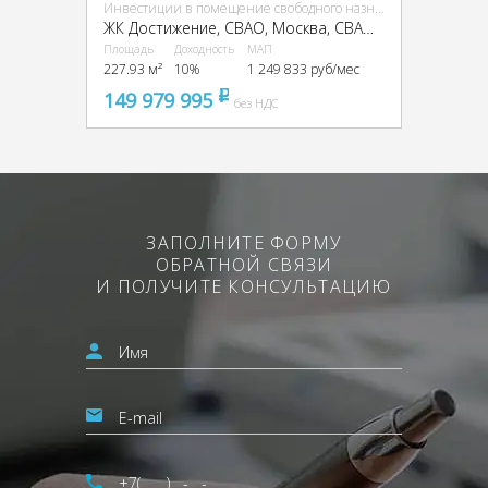
Инвестиции в помещение свободного назначения (ПСН)
ЖК Достижение, CВАО, Москва, СВАО, Марфино, улица Академика Королева, 21
Площадь
Доходность
МАП
227.93 м²
10%
1 249 833 руб/мес
149 979 995
pуб
без НДС
ЗАПОЛНИТЕ ФОРМУ
ОБРАТНОЙ СВЯЗИ
И ПОЛУЧИТЕ КОНСУЛЬТАЦИЮ