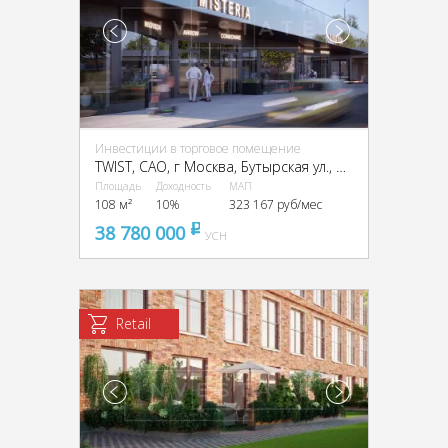
Инвестиции в торговое помещение
TWIST, CАО, г Москва, Бутырская ул., вл. 1
Площадь
Доходность
МАП
108 м²
10%
323 167 руб/мес
38 780 000
pуб
УСН
Retail