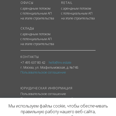
ОФИСЫ
RETAIL
с арендным потоком
с арендным потоком
с потенциальным АП
с потенциальным АП
на этапе строительства
на этапе строительства
СКЛАДЫ
с арендным потоком
с потенциальным АП
на этапе строительства
КОНТАКТЫ
+7 495 637 80 42
hello@inv.estate
г. Москва
,
ул.
Мосфильмовская, д. №74Б
Пользовательское соглашение
ЮРИДИЧЕСКАЯ ИНФОРМАЦИЯ
Пользовательское соглашение
Политика конфиденциальности сайта
Политика обработки персональных данных
Мы используем файлы cookie, чтобы обеспечивать
правильную работу нашего веб-сайта,