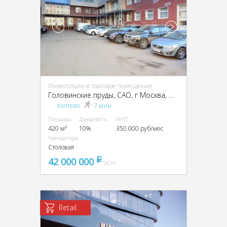
Инвестиции в торговое помещение
Головинские пруды, CАО, г Москва, Михалковская ул., 63Б, стр. 4
Коптево
7 мин
Площадь
Доходность
МАП
420 м²
10%
350 000 руб/мес
Арендаторы
Столовая
42 000 000
pуб
УСН
Retail