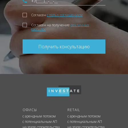
Согласен
с польз. соглашением
Согласен на получение
рекламных
рассылок
Получить консультацию
ОФИСЫ
RETAIL
с арендным потоком
с арендным потоком
с потенциальным АП
с потенциальным АП
на этапе строительства
на этапе строительства