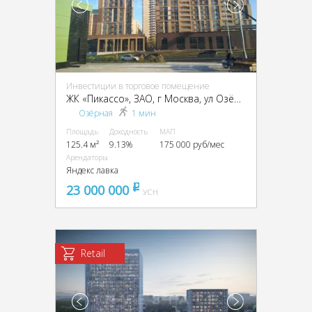
Инвестиции в торговое помещение
ЖК «Пикассо», ЗАО, г Москва, ул Озёрная, д 35
Озёрная
1 мин
Площадь
Доходность
МАП
125.4 м²
9.13%
175 000 руб/мес
Арендаторы
Яндекс лавка
23 000 000
pуб
УСН
Retail