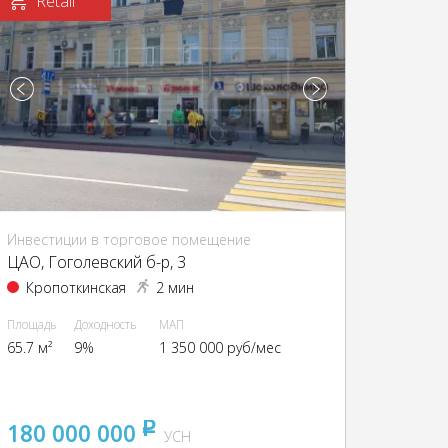
Retail
Инвестиции в торговое помещение
ЦАО, Гоголевский б-р, 3
Кропоткинская
2 мин
Площадь
Доходность
МАП
65.7 м²
9%
1 350 000 руб/мес
180 000 000
pуб
УСН