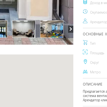
Доход в м
Окупаемо
Арендато
ОСНОВНЫЕ Х
Тип
Площадь
Округ
Метро
ОПИСАНИЕ
Предлагается 
система вентил
Арендатор кли