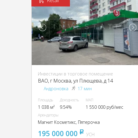
Retail
Инвестиции в торговое помещение
ВАО, г Москва, ул Плющева, д 14
Андроновка
17 мин
Площадь
Доходность
МАП
1 038 м²
9.54%
1 550 000 руб/мес
Арендаторы
Магнит Косметикс, Пятерочка
195 000 000
pуб
УСН