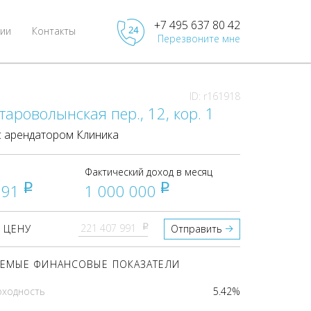
+7 495 637 80 42
ии
Контакты
Перезвоните мне
ID: r161918
тароволынская пер., 12, кор. 1
 арендатором Клиника
Фактический доход в месяц
991
1 000 000
pуб
pуб
pуб
 ЦЕНУ
Отправить
ЕМЫЕ ФИНАНСОВЫЕ ПОКАЗАТЕЛИ
оходность
5.42%