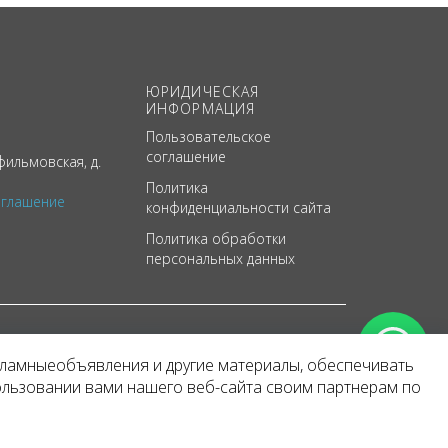
ЮРИДИЧЕСКАЯ
ИНФОРМАЦИЯ
Пользовательское
соглашение
ильмовская, д.
Политика
оглашение
конфиденциальности сайта
Политика обработки
персональных данных
кламныеобъявления и другие материалы, обеспечивать
арактер
ользовании вами нашего веб-сайта своим партнерам по
 уведомления.