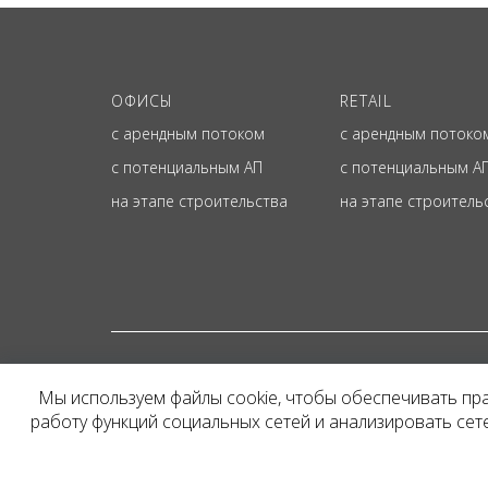
ОФИСЫ
RETAIL
с арендным потоком
с арендным потоко
с потенциальным АП
с потенциальным А
на этапе строительства
на этапе строитель
© ОФИЦИАЛЬНЫЙ СА
Мы используем файлы cookie, чтобы обеспечивать пр
Представленная на сайт
работу функций социальных сетей и анализировать се
и не является публичн