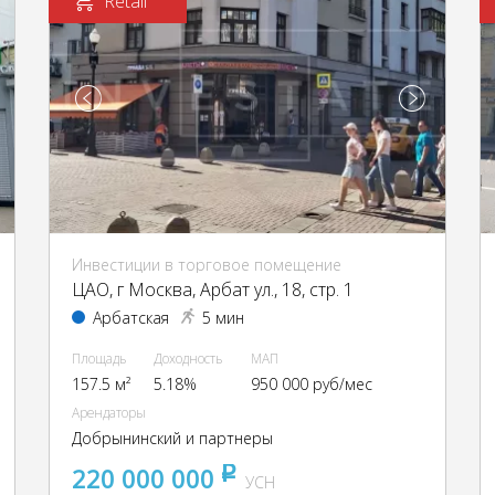
Retail
Инвестиции в торговое помещение
ЦАО, г Москва, Арбат ул., 18, стр. 1
Арбатская
5 мин
Площадь
Доходность
МАП
157.5 м²
5.18%
950 000 руб/мес
Арендаторы
Добрынинский и партнеры
220 000 000
pуб
УСН