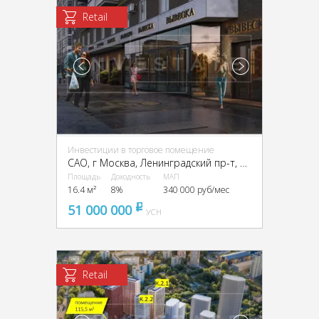
Retail
Инвестиции в торговое помещение
CАО, г Москва, Ленинградский пр-т, 33, корп. 3
Площадь
Доходность
МАП
16.4 м²
8%
340 000 руб/мес
51 000 000
pуб
УСН
Retail