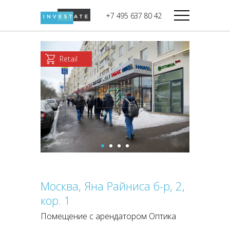
строительства
+7 495 637 80 42
Дикси
В башне
Башня Федерация-II
Верный
Запад
Retail
Башня Федерация-I
Мираторг
Восток
Город Столиц,
Магнолия
Северный блок
Город Столиц,
Южный блок
Москва, Яна Райниса б-р, 2,
кор. 1
Помещение с арендатором Оптика