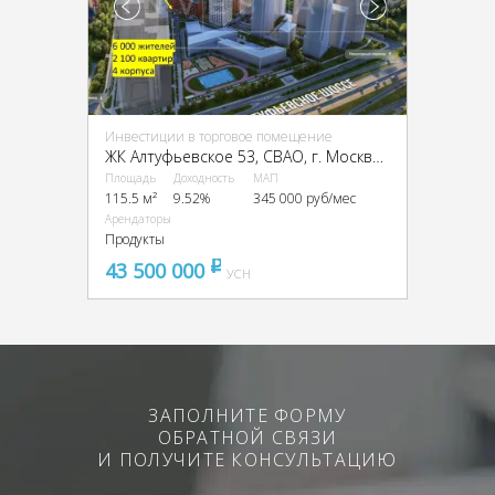
Инвестиции в торговое помещение
ЖК Алтуфьевское 53, CВАО, г. Москва, ЖК Алтуфьевское 53, к2.2
Площадь
Доходность
МАП
115.5 м²
9.52%
345 000 руб/мес
Арендаторы
Продукты
43 500 000
pуб
УСН
ЗАПОЛНИТЕ ФОРМУ
ОБРАТНОЙ СВЯЗИ
И ПОЛУЧИТЕ КОНСУЛЬТАЦИЮ