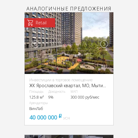
АНАЛОГИЧНЫЕ ПРЕДЛОЖЕНИЯ
Retail
Инвестиции в торговое помещение
ЖК Ярославский квартал, МО, Мытищи, ЖК «Ярославский квартал», к1.2
Площадь
Доходность
МАП
125.8 м²
9%
300 000 руб/мес
Арендаторы
ВинЛаб
40 000 000
pуб
УСН