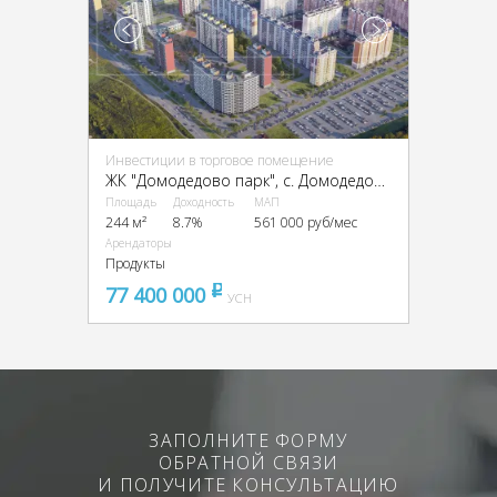
Инвестиции в торговое помещение
ЖК "Домодедово парк", с. Домодедово, Высотная ул., 9
Площадь
Доходность
МАП
244 м²
8.7%
561 000 руб/мес
Арендаторы
Продукты
77 400 000
pуб
УСН
ЗАПОЛНИТЕ ФОРМУ
ОБРАТНОЙ СВЯЗИ
И ПОЛУЧИТЕ КОНСУЛЬТАЦИЮ