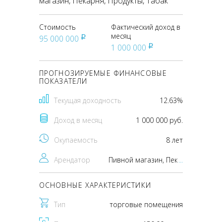
магазин, Пекарня, Продукты, Табак
Стоимость
Фактический доход в
месяц
95 000 000
pуб
1 000 000
pуб
ПРОГНОЗИРУЕМЫЕ ФИНАНСОВЫЕ
ПОКАЗАТЕЛИ
Текущая доходность
12.63%
Доход в месяц
1 000 000 руб.
Окупаемость
8 лет
Арендатор
Пивной магазин, Пекарня, Продукты, Табак
...
ОСНОВНЫЕ ХАРАКТЕРИСТИКИ
Тип
торговые помещения