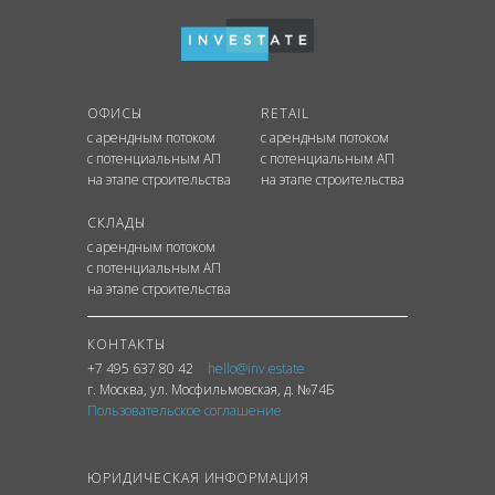
ОФИСЫ
RETAIL
с арендным потоком
с арендным потоком
с потенциальным АП
с потенциальным АП
на этапе строительства
на этапе строительства
СКЛАДЫ
с арендным потоком
с потенциальным АП
на этапе строительства
КОНТАКТЫ
+7 495 637 80 42
hello@inv.estate
г. Москва
,
ул.
Мосфильмовская, д. №74Б
Пользовательское соглашение
ЮРИДИЧЕСКАЯ ИНФОРМАЦИЯ