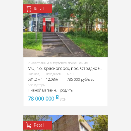
Retail
Инвестиции в торговое помещение
МО, г.о. Красногорск, пос. Отрадное, Лесная ул., 17А
Площадь
Доходность
МАП
531.2 м²
12.08%
785 000 руб/мес
Арендаторы
Пивной магазин, Продукты
78 000 000
pуб
УСН
Retail