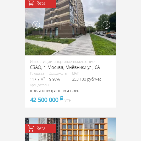
Retail
Инвестиции в торговое помещение
CЗАО, г. Москва, Мнёвники ул., 6А
Площадь
Доходность
МАП
117.7 м²
9.97%
353 100 руб/мес
Арендаторы
школа иностранных языков
42 500 000
pуб
УСН
Retail