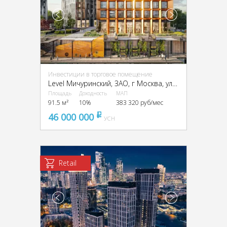
Инвестиции в торговое помещение
Level Мичуринский, ЗАО, г Москва, улица Озёрная.,вл.7
Площадь
Доходность
МАП
91.5 м²
10%
383 320 руб/мес
46 000 000
pуб
УСН
Retail