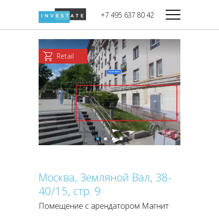
строительства
+7 495 637 80 42
Дикси
В башне
Башня Федерация-II
Верный
Запад
Retail
Башня Федерация-I
Мираторг
Восток
Город Столиц,
Магнолия
Северный блок
Город Столиц,
Южный блок
Москва, Земляной Вал, 38-
40/15, стр. 9
Помещение с арендатором Магнит