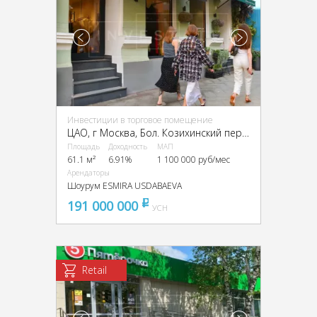
Инвестиции в торговое помещение
ЦАО, г Москва, Бол. Козихинский пер., 4
Площадь
Доходность
МАП
61.1 м²
6.91%
1 100 000 руб/мес
Арендаторы
Шоурум ESMIRA USDABAEVA
191 000 000
pуб
УСН
Retail