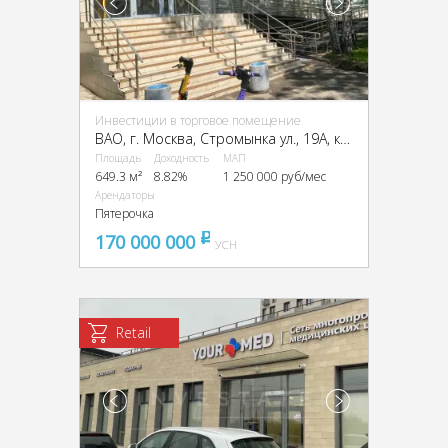
Инвестиции в торговое помещение
ВАО, г. Москва, Стромынка ул., 19А, кор.1
Площадь
Доходность
МАП
649.3 м²
8.82%
1 250 000 руб/мес
Арендаторы
Пятерочка
170 000 000
pуб
УСН
Retail