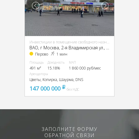
Инвестиции в помещение свободного назначения (ПСН)
ВАО, г Москва, 2-я Владимирская ул., 38/18
Перово
1 мин
Площадь
Доходность
МАП
491 м²
15.18%
1 860 000 руб/мес
Арендаторы
Цветы, Копирка, Шаурма, DNS
147 000 000
pуб
без НДС
ЗАПОЛНИТЕ ФОРМУ
ОБРАТНОЙ СВЯЗИ