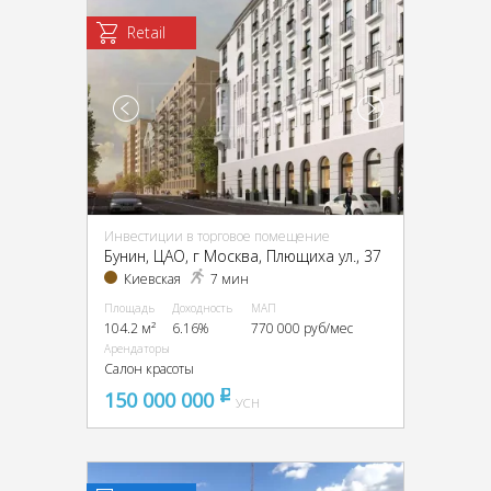
Retail
Инвестиции в торговое помещение
Бунин, ЦАО, г Москва, Плющиха ул., 37
Киевская
7 мин
Площадь
Доходность
МАП
104.2 м²
6.16%
770 000 руб/мес
Арендаторы
Салон красоты
150 000 000
pуб
УСН