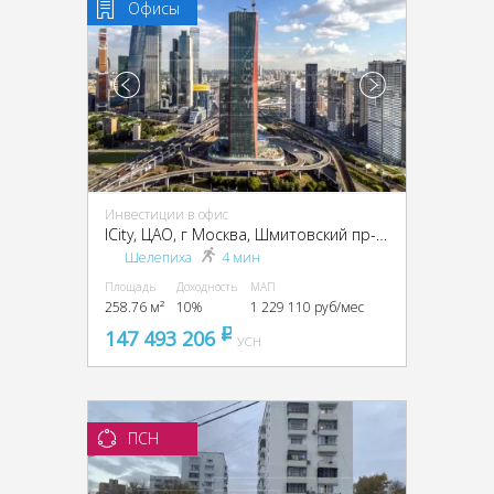
Офисы
Инвестиции в офис
ICity, ЦАО, г Москва, Шмитовский пр-д, вл. 37
Шелепиха
4 мин
Площадь
Доходность
МАП
258.76 м²
10%
1 229 110 руб/мес
147 493 206
pуб
УСН
ПСН