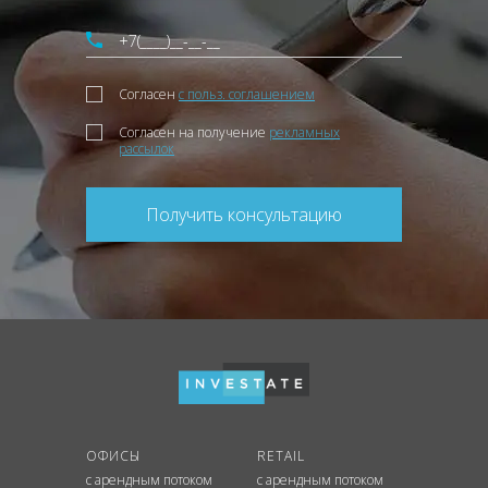
Согласен
с польз. соглашением
Согласен на получение
рекламных
рассылок
Получить консультацию
ОФИСЫ
RETAIL
с арендным потоком
с арендным потоком