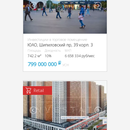
Инвестиции в торговое помещение
ЮАО, Шипиловский пр, 39 корп. 3
Площадь
Доходность
МАП
742.2 м²
10%
6 658 334 руб/мес
799 000 000
pуб
УСН
Retail