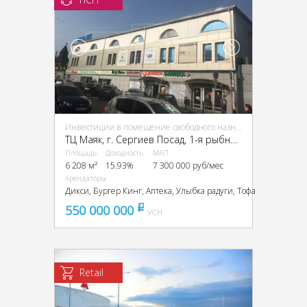
Инвестиции в помещение свободного назначения (ПСН)
ТЦ Маяк, г. Сергиев Посад, 1-я рыбная ул., 19/22
Площадь
Доходность
МАП
6 208 м²
15.93%
7 300 000 руб/мес
Арендаторы
Дикси, Бургер Кинг, Аптека, Улыбка радуги, Тофа
550 000 000
pуб
УСН
Retail