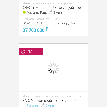
Инвестиции в торговое помещение
CВАО, г Москва, 1-й Стрелецкий проезд, д 18
Марьина Роща
8 мин
Площадь
Доходность
МАП
80 м²
10%
314 167 руб/мес
37 700 000
pуб
УСН
ПСН
Инвестиции в помещение свободного назначения (ПСН)
ЗАО, Мичуринский пр-т, 31, кор. 7
Раменки
2 мин