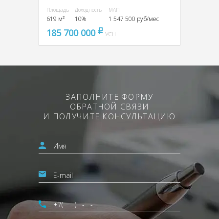
Площадь
Доходность
МАП
619 м²
10%
1 547 500 руб/мес
185 700 000
pуб
УСН
ЗАПОЛНИТЕ ФОРМУ
ОБРАТНОЙ СВЯЗИ
И ПОЛУЧИТЕ КОНСУЛЬТАЦИЮ