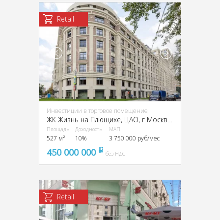
Retail
Инвестиции в торговое помещение
ЖК Жизнь на Плющихе, ЦАО, г Москва, Погодинская ул., 2
Площадь
Доходность
МАП
527 м²
10%
3 750 000 руб/мес
450 000 000
pуб
без НДС
Retail