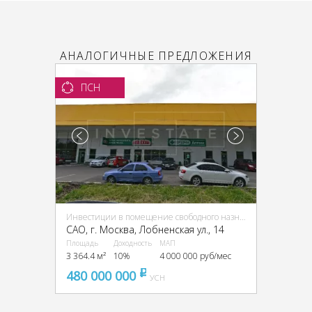
АНАЛОГИЧНЫЕ ПРЕДЛОЖЕНИЯ
ПСН
Инвестиции в помещение свободного назначения (ПСН)
CАО, г. Москва, Лобненская ул., 14
Площадь
Доходность
МАП
3 364.4 м²
10%
4 000 000 руб/мес
480 000 000
pуб
УСН