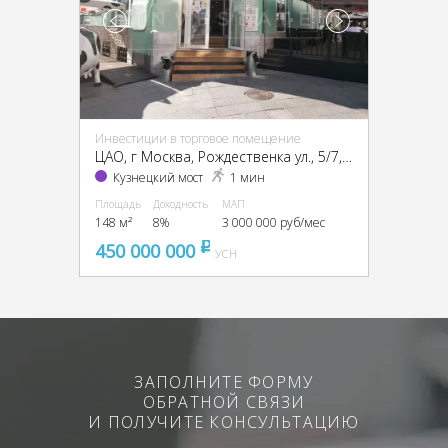
Инвестиции в торговое помещение
ЦАО, г Москва, Рождественка ул., 5/7, стр. 2
Кузнецкий мост
1 мин
Площадь
Доходность
МАП
148 м²
8%
3 000 000 руб/мес
450 000 000
pуб
УСН
ЗАПОЛНИТЕ ФОРМУ
ОБРАТНОЙ СВЯЗИ
И ПОЛУЧИТЕ КОНСУЛЬТАЦИЮ