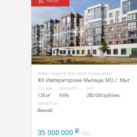
Retail
Инвестиции в торговое помещение
ЖК Императорские Мытищи, МО, г. Мытищи, Тенистый б-р, 14
Площадь
Доходность
МАП
128 м²
9.6%
280 000 руб/мес
Арендаторы
Винлаб
35 000 000
pуб
УСН