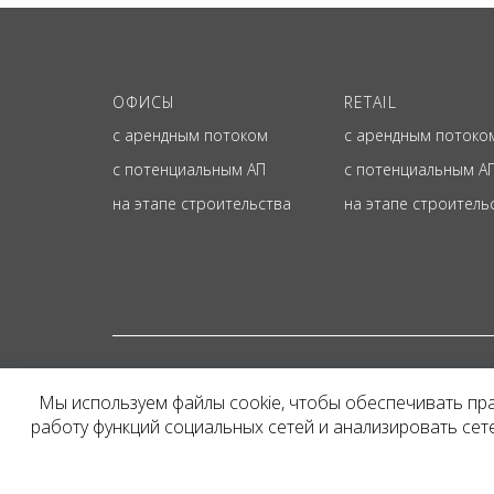
ОФИСЫ
RETAIL
с арендным потоком
с арендным потоко
с потенциальным АП
с потенциальным А
на этапе строительства
на этапе строитель
© ОФИЦИАЛЬНЫЙ СА
Мы используем файлы cookie, чтобы обеспечивать пр
Представленная на сайт
работу функций социальных сетей и анализировать се
и не является публичн