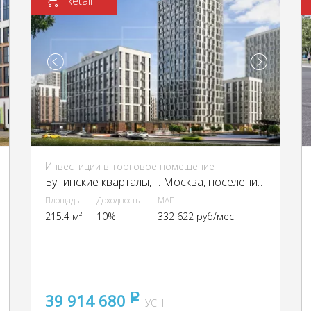
Retail
Инвестиции в торговое помещение
Бунинские кварталы, г. Москва, поселение Сосенское
Площадь
Доходность
МАП
215.4 м²
10%
332 622 руб/мес
39 914 680
pуб
УСН