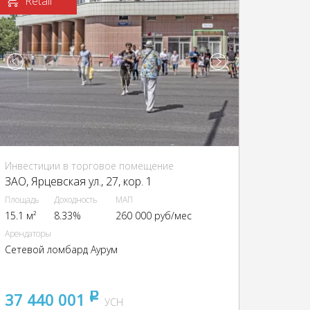
Retail
Инвестиции в торговое помещение
ЗАО, Ярцевская ул., 27, кор. 1
Площадь
Доходность
МАП
15.1 м²
8.33%
260 000 руб/мес
Арендаторы
Сетевой ломбард Аурум
37 440 001
pуб
УСН