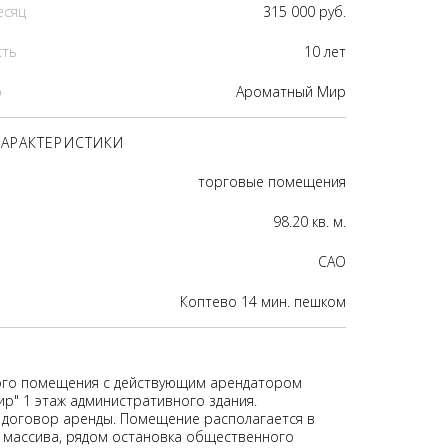
есяц
315 000 руб.
сть
10 лет
р
Ароматный Мир
АРАКТЕРИСТИКИ
торговые помещения
98.20 кв. м.
CАО
Коптево 14 мин. пешком
ого помещения с действующим арендатором
р" 1 этаж административного здания.
договор аренды. Помещение располагается в
 массива, рядом остановка общественного