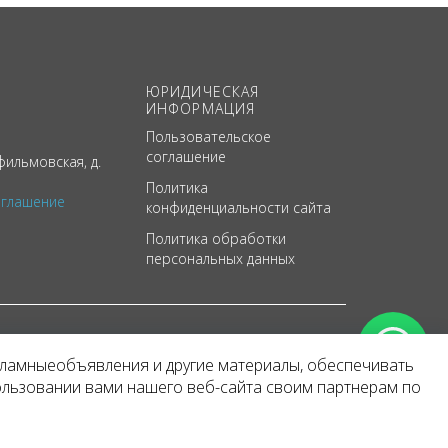
ЮРИДИЧЕСКАЯ
ИНФОРМАЦИЯ
Пользовательское
соглашение
ильмовская, д.
Политика
оглашение
конфиденциальности сайта
Политика обработки
персональных данных
кламныеобъявления и другие материалы, обеспечивать
арактер
ользовании вами нашего веб-сайта своим партнерам по
 уведомления.