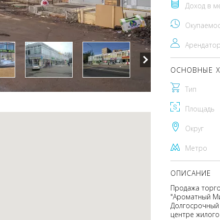
Доход в м
Окупаемо
Арендато
ОСНОВНЫЕ Х
Тип
Площадь
Округ
Метро
ОПИСАНИЕ
Продажа торг
"Ароматный Ми
Долгосрочный 
центре жилого