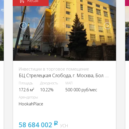
Retail
Инвестиции в торговое помещение
БЦ Стрелецкая Слобода, г. Москва, Бол. Новодмитровская ул., 23с1
Площадь
Доходность
МАП
172.6 м²
10.22%
500 000 руб/мес
Арендаторы
HookahPlace
58 684 002
pуб
УСН