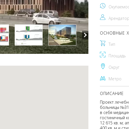
Окупаемо
Арендато
ОСНОВНЫЕ Х
Тип
Площадь
Округ
Метро
ОПИСАНИЕ
Проект лечебн
больницы №31.
в себя медици
гостиничный к
12 615 кв. м;
400 кв. м и ст