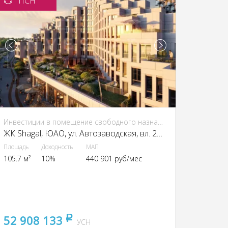
ПСН
Инвестиции в помещение свободного назначения (ПСН)
ЖК Shagal, ЮАО, ул. Автозаводская, вл. 23/66
Площадь
Доходность
МАП
105.7 м²
10%
440 901 руб/мес
52 908 133
pуб
УСН