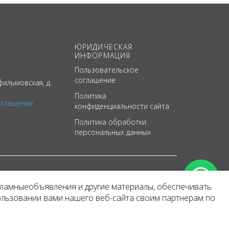
ЮРИДИЧЕСКАЯ
ИНФОРМАЦИЯ
Пользовательское
соглашение
ильмовская, д.
Политика
оглашение
конфиденциальности сайта
Политика обработки
персональных данных
кламныеобъявления и другие материалы, обеспечивать
арактер
ользовании вами нашего веб-сайта своим партнерам по
 уведомления.