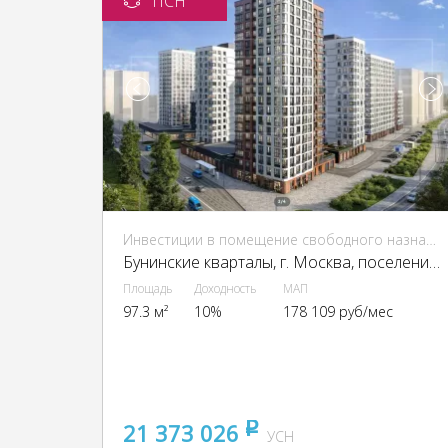
ПСН
Инвестиции в помещение свободного назначения (ПСН)
Бунинские кварталы, г. Москва, поселение Сосенское
Площадь
Доходность
МАП
97.3 м²
10%
178 109 руб/мес
21 373 026
pуб
УСН