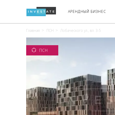
АРЕНДНЫЙ БИЗНЕС
Главная
ПСН
Лобаческого ул., вл. 3-5
ПСН