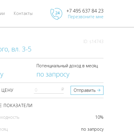
+7 495 637 84 23
ии
Контакты
Перезвоните мне
ID: s14743
го, вл. 3-5
Потенциальный доход в месяц
у
по запросу
pуб
 ЦЕНУ
Отправить
 ПОКАЗАТЕЛИ
оходность
10%
есяц
по запросу