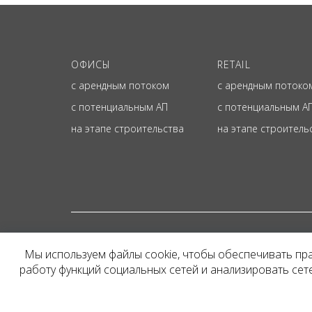
ОФИСЫ
RETAIL
с арендным потоком
с арендным потоко
с потенциальным АП
с потенциальным А
на этапе строительства
на этапе строитель
© ОФИЦИАЛЬНЫЙ СА
Мы используем файлы cookie, чтобы обеспечивать пр
Представленная на сайт
работу функций социальных сетей и анализировать се
и не является публичн