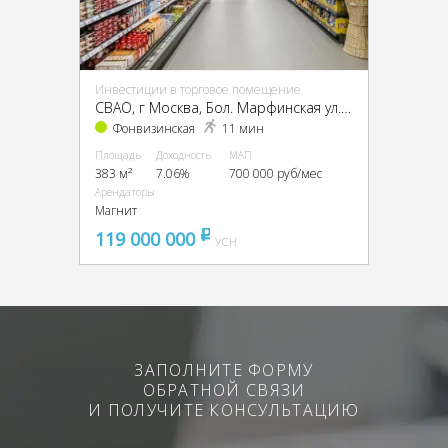
Инвестиции в торговое помещение
CВАО, г Москва, Бол. Марфинская ул., 6
Фонвизинская
11 мин
Площадь
Доходность
МАП
383 м²
7.06%
700 000 руб/мес
Арендаторы
Магнит
119 000 000
pуб
УСН
ЗАПОЛНИТЕ ФОРМУ
ОБРАТНОЙ СВЯЗИ
И ПОЛУЧИТЕ КОНСУЛЬТАЦИЮ