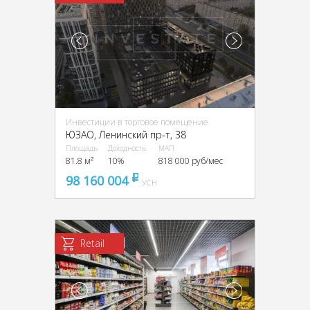
Инвестиции в торговое помещение
ЮЗАО, Ленинский пр-т, 38
Площадь
Доходность
МАП
81.8 м²
10%
818 000 руб/мес
98 160 004
pуб
УСН
Retail