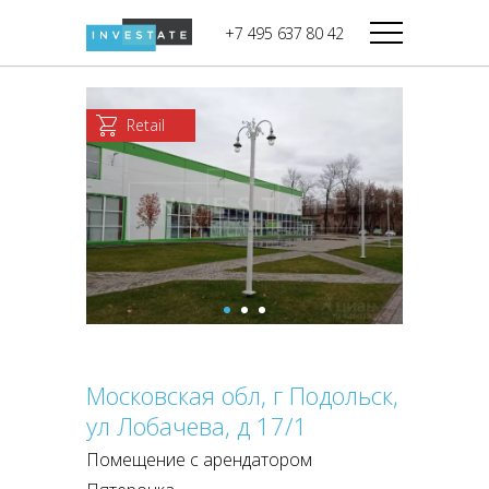
строительства
+7 495 637 80 42
Дикси
В башне
Башня Федерация-II
Верный
Запад
Retail
Башня Федерация-I
Мираторг
Восток
Город Столиц,
Магнолия
Северный блок
Город Столиц,
Южный блок
Московская обл, г Подольск,
ул Лобачева, д 17/1
Помещение с арендатором