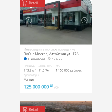
Retail
Инвестиции в торговое помещение
ВАО, г Москва, Алтайская ул., 17А
Щелковская
19 мин
Площадь
Доходность
МАП
743.9 м²
11.04%
1 150 000 руб/мес
Арендаторы
Магнит
125 000 000
pуб
УСН
Retail