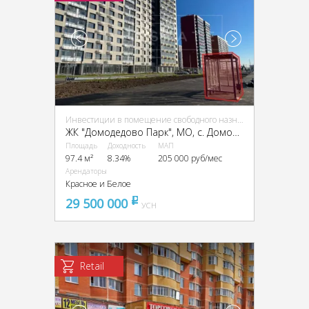
Инвестиции в помещение свободного назначения (ПСН)
ЖК "Домодедово Парк", МО, с. Домодедово, Творчества ул.
Площадь
Доходность
МАП
97.4 м²
8.34%
205 000 руб/мес
Арендаторы
Красное и Белое
29 500 000
pуб
УСН
Retail