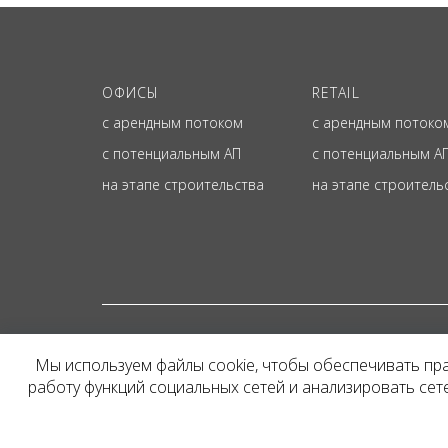
ОФИСЫ
RETAIL
с арендным потоком
с арендным потоко
с потенциальным АП
с потенциальным А
на этапе строительства
на этапе строитель
© ОФИЦИАЛЬНЫЙ СА
Мы используем файлы cookie, чтобы обеспечивать пр
Представленная на сайт
работу функций социальных сетей и анализировать се
и не является публичн