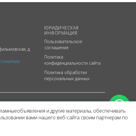
ЮРИДИЧЕСКАЯ
ИНФОРМАЦИЯ
Пользовательское
соглашение
ильмовская, д.
Политика
оглашение
конфиденциальности сайта
Политика обработки
персональных данных
кламныеобъявления и другие материалы, обеспечивать
арактер
ользовании вами нашего веб-сайта своим партнерам по
 уведомления.