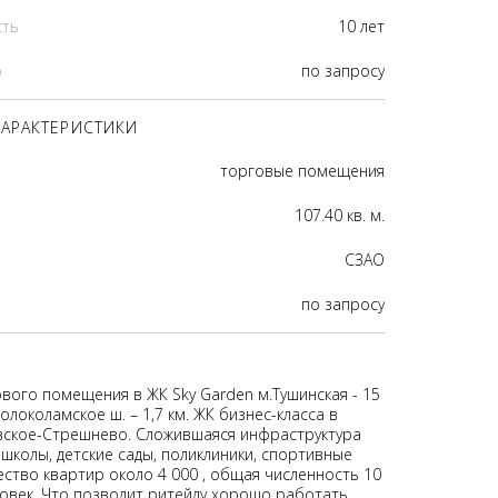
сть
10 лет
р
по запросу
АРАКТЕРИСТИКИ
торговые помещения
107.40 кв. м.
CЗАО
по запросу
вого помещения в ЖК Sky Garden м.Тушинская - 15
олоколамское ш. – 1,7 км. ЖК бизнес-класса в
ское-Стрешнево. Cложившаяся инфраструктура
школы, детские сады, поликлиники, спортивные
ество квартир около 4 000 , общая численность 10
ловек. Что позволит ритейлу хорошо работать.