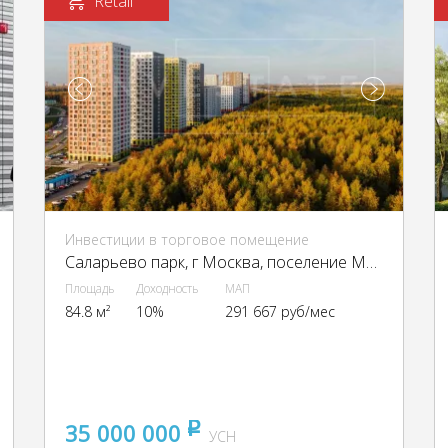
Retail
Инвестиции в торговое помещение
Саларьево парк, г Москва, поселение Московский
Площадь
Доходность
МАП
84.8 м²
10%
291 667 руб/мес
35 000 000
pуб
УСН