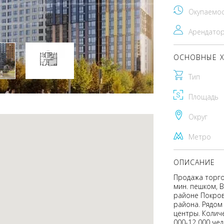
Окупаемо
Арендато
ОСНОВНЫЕ Х
Тип
Площадь
Округ
Метро
ОПИСАНИЕ
Продажа торго
мин. пешком, В
районе Покров
района. Рядом 
центры. Колич
000-12 000 че