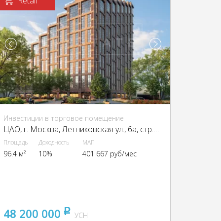
Retail
Инвестиции в торговое помещение
ЦАО, г. Москва, Летниковская ул., 6а, стр. 1,2,3,7,10
Площадь
Доходность
МАП
96.4 м²
10%
401 667 руб/мес
48 200 000
pуб
УСН