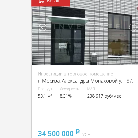
Retail
Инвестиции в торговое помещение
г. Москва, Александры Монаховой ул., 87к3
Площадь
Доходность
МАП
53.1 м²
8.31%
238 917 руб/мес
34 500 000
pуб
УСН