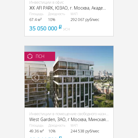
Инвестиции в офис
ЖК AFI PARK, ЮЗАО, г. Москва, Академика Челомея ул., 7А cтр. 2
Площадь
Доходность
МАП
67.4 м²
10%
292 067 руб/мес
35 050 000
pуб
УСН
ПСН
Инвестиции в помещение свободного назначения (ПСН)
West Garden, ЗАО, г Москва, Минская ул., 1Г, стр. А
Площадь
Доходность
МАП
49.36 м²
10%
244 538 руб/мес