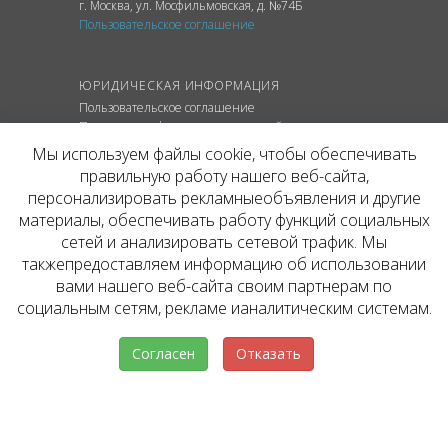
г. Москва
,
ул.
Мосфильмовская, д. №74Б
Пользовательское соглашение
ЮРИДИЧЕСКАЯ ИНФОРМАЦИЯ
Пользовательское соглашение
Политика конфиденциальности сайта
Политика обработки персональных данных
Мы используем файлы cookie, чтобы обеспечивать
правильную работу нашего веб-сайта,
персонализировать рекламныеобъявления и другие
материалы, обеспечивать работу функций социальных
© ОФИЦИАЛЬНЫЙ САЙТ КОМПАНИИ
сетей и анализировать сетевой трафик. Мы
INVESTATE, 2026
такжепредоставляем информацию об использовании
Представленная на сайте агентства информация,
в т.ч. стоимости объектов, носит информационный
вами нашего веб-сайта своим партнерам по
характер и не является публичной офертой. Условия
социальным сетям, рекламе ианалитическим системам.
аренды объекта могут быть изменены собственником
без уведомления.
Согласен
Отказать