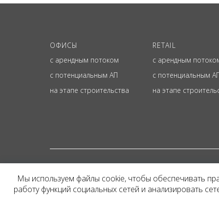
ОФИСЫ
RETAIL
с арендным потоком
с арендным потоко
с потенциальным АП
с потенциальным А
на этапе строительства
на этапе строитель
© ОФИЦИАЛЬНЫЙ СА
Мы используем файлы cookie, чтобы обеспечивать пр
Представленная на сайт
работу функций социальных сетей и анализировать се
и не является публичн