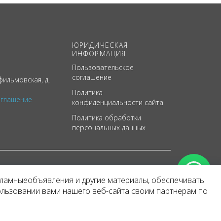
ЮРИДИЧЕСКАЯ
ИНФОРМАЦИЯ
Пользовательское
соглашение
ильмовская, д.
Политика
оглашение
конфиденциальности сайта
Политика обработки
персональных данных
кламныеобъявления и другие материалы, обеспечивать
арактер
ользовании вами нашего веб-сайта своим партнерам по
 уведомления.