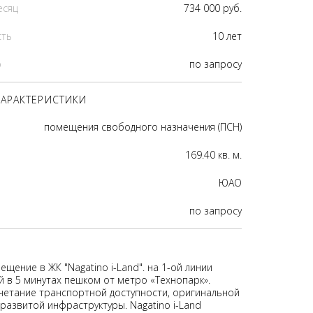
есяц
734 000 руб.
сть
10 лет
р
по запросу
АРАКТЕРИСТИКИ
помещения свободного назначения (ПСН)
169.40 кв. м.
ЮАО
по запросу
щение в ЖК "Nagatino i-Land". на 1-ой линии
 в 5 минутах пешком от метро «Технопарк».
четание транспортной доступности, оригинальной
развитой инфраструктуры. Nagatino i-Land