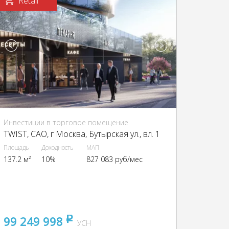
Retail
Инвестиции в торговое помещение
TWIST, CАО, г Москва, Бутырская ул., вл. 1
Площадь
Доходность
МАП
137.2 м²
10%
827 083 руб/мес
99 249 998
pуб
УСН