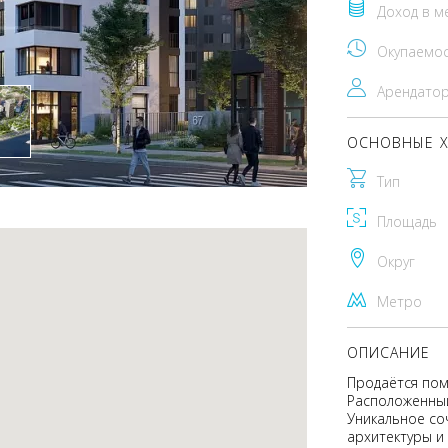
Доход в м
Окупаемо
Арендато
ОСНОВНЫЕ Х
Тип
Площадь
Округ
Метро
ОПИСАНИЕ
Продаётся поме
Расположенный
Уникальное со
архитектуры и 