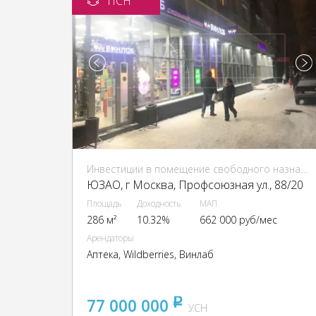
ПСН
Инвестиции в помещение свободного назначения (ПСН)
ЮЗАО, г Москва, Профсоюзная ул., 88/20
Площадь
Доходность
МАП
286 м²
10.32%
662 000 руб/мес
Арендаторы
Аптека, Wildberries, Винлаб
77 000 000
pуб
УСН