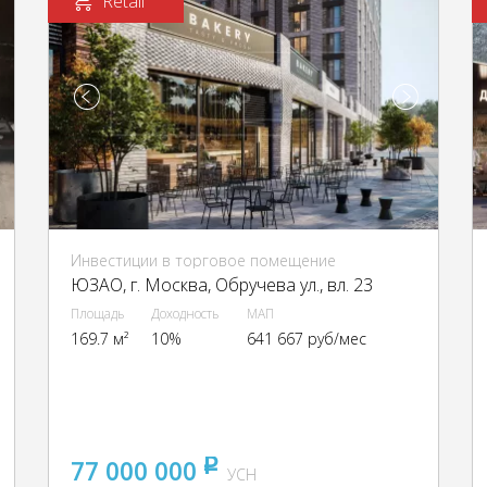
Retail
Инвестиции в торговое помещение
ЮЗАО, г. Москва, Обручева ул., вл. 23
Площадь
Доходность
МАП
169.7 м²
10%
641 667 руб/мес
77 000 000
pуб
УСН