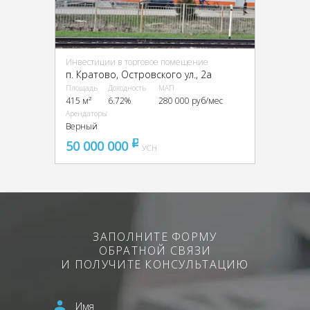
Инвестиции в торговое помещение
п. Кратово, Островского ул., 2а
Площадь
Доходность
МАП
415 м²
6.72%
280 000 руб/мес
Арендаторы
Верный
50 000 000
pуб
УСН
ЗАПОЛНИТЕ ФОРМУ
ОБРАТНОЙ СВЯЗИ
И ПОЛУЧИТЕ КОНСУЛЬТАЦИЮ