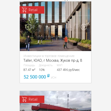
Retail
Инвестиции в торговое помещение
Taller, ЮАО, г Москва, Жуков пр-д, 8
Площадь
Доходность
МАП
87.47 м²
10%
437 496 руб/мес
52 500 000
pуб
УСН
Retail