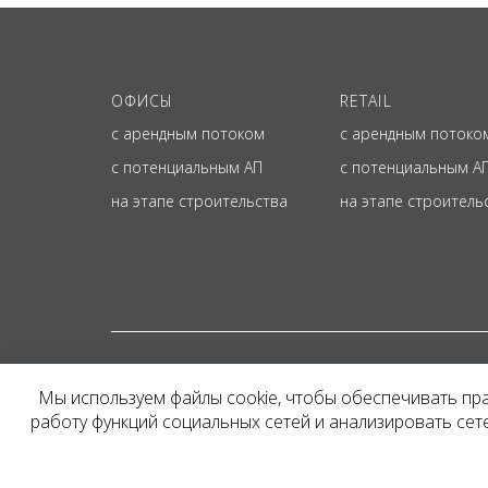
ОФИСЫ
RETAIL
с арендным потоком
с арендным потоко
с потенциальным АП
с потенциальным А
на этапе строительства
на этапе строитель
© ОФИЦИАЛЬНЫЙ СА
Мы используем файлы cookie, чтобы обеспечивать пр
Представленная на сайт
работу функций социальных сетей и анализировать се
и не является публичн