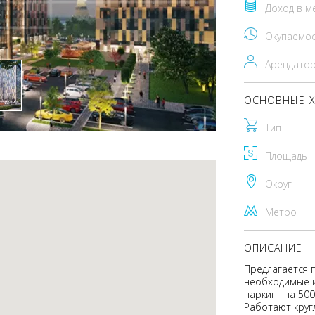
Доход в м
Окупаемо
Арендато
ОСНОВНЫЕ Х
Тип
Площадь
Округ
Метро
ОПИСАНИЕ
Предлагается 
необходимые 
паркинг на 500
Работают круг