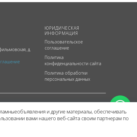
ЮРИДИЧЕСКАЯ
ИНФОРМАЦИЯ
Пользовательское
соглашение
ильмовская, д.
Политика
оглашение
конфиденциальности сайта
Политика обработки
персональных данных
кламныеобъявления и другие материалы, обеспечивать
арактер
ользовании вами нашего веб-сайта своим партнерам по
 уведомления.