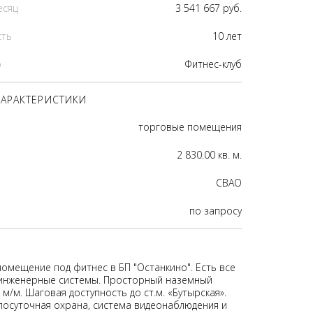
есяц
3 541 667 руб.
сть
10 лет
р
Фитнес-клуб
АРАКТЕРИСТИКИ
торговые помещения
2 830.00 кв. м.
CВАО
по запросу
помещение под фитнес в БП "Останкино". Есть все
инженерные системы. Просторный наземный
 м/м. Шаговая доступность до ст.м. «Бутырская».
лосуточная охрана, система видеонаблюдения и