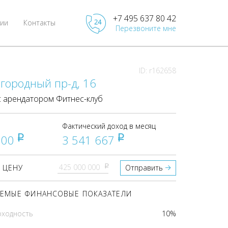
+7 495 637 80 42
ии
Контакты
Перезвоните мне
ID: r162658
городный пр-д, 16
 арендатором Фитнес-клуб
Фактический доход в месяц
000
3 541 667
pуб
pуб
pуб
 ЦЕНУ
Отправить
ЕМЫЕ ФИНАНСОВЫЕ ПОКАЗАТЕЛИ
оходность
10%