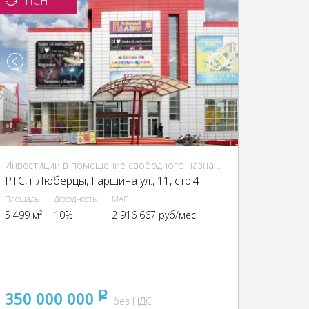
ПСН
Инвестиции в помещение свободного назначения (ПСН)
РТС, г Люберцы, Гаршина ул., 11, стр.4
Площадь
Доходность
МАП
5 499 м²
10%
2 916 667 руб/мес
350 000 000
pуб
без НДС