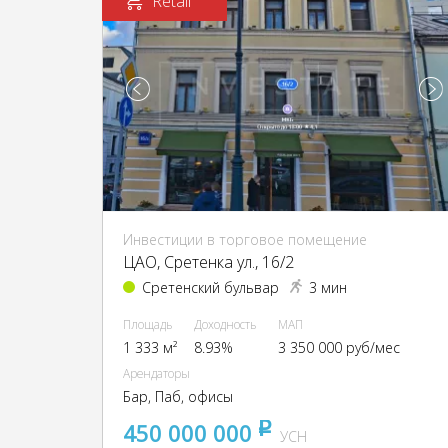
Retail
Инвестиции в торговое помещение
ЦАО, Сретенка ул., 16/2
Сретенский бульвар
3 мин
Площадь
Доходность
МАП
1 333 м²
8.93%
3 350 000 руб/мес
Арендаторы
Бар, Паб, офисы
450 000 000
pуб
УСН