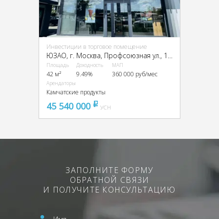
Инвестиции в торговое помещение
ЮЗАО, г. Москва, Профсоюзная ул., 152к1
Площадь
Доходность
МАП
42 м²
9.49%
360 000 руб/мес
Арендаторы
Камчатские продукты
45 540 000
pуб
УСН
ЗАПОЛНИТЕ ФОРМУ
ОБРАТНОЙ СВЯЗИ
И ПОЛУЧИТЕ КОНСУЛЬТАЦИЮ