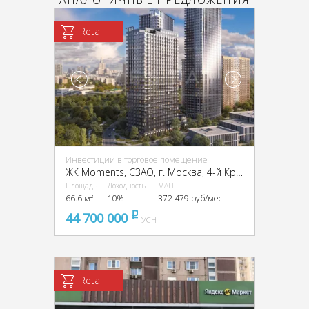
АНАЛОГИЧНЫЕ ПРЕДЛОЖЕНИЯ
Retail
Инвестиции в торговое помещение
ЖК Moments, CЗАО, г. Москва, 4-й Красногорский пр-д, 2/4с3
Площадь
Доходность
МАП
66.6 м²
10%
372 479 руб/мес
44 700 000
pуб
УСН
Retail