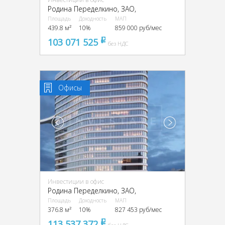
Родина Переделкино, ЗАО,
Площадь
Доходность
МАП
439.8 м²
10%
859 000 руб/мес
103 071 525
pуб
без НДС
Офисы
Инвестиции в офис
Родина Переделкино, ЗАО,
Площадь
Доходность
МАП
376.8 м²
10%
827 453 руб/мес
113 537 372
pуб