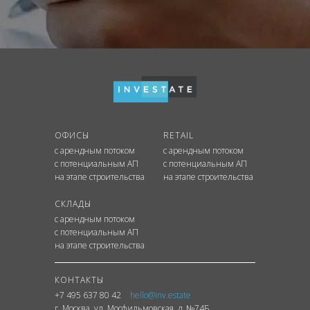
ОФИСЫ
RETAIL
с арендным потоком
с арендным потоком
с потенциальным АП
с потенциальным АП
на этапе строительства
на этапе строительства
СКЛАДЫ
с арендным потоком
с потенциальным АП
на этапе строительства
КОНТАКТЫ
+7 495 637 80 42
hello@inv.estate
г. Москва
,
ул.
Мосфильмовская, д. №74Б