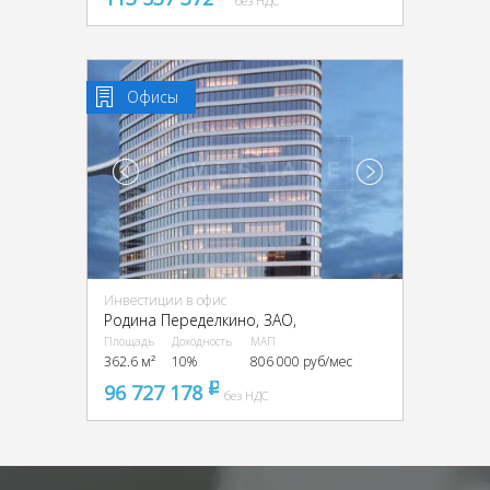
без НДС
Офисы
Инвестиции в офис
Родина Переделкино, ЗАО,
Площадь
Доходность
МАП
362.6 м²
10%
806 000 руб/мес
96 727 178
pуб
без НДС