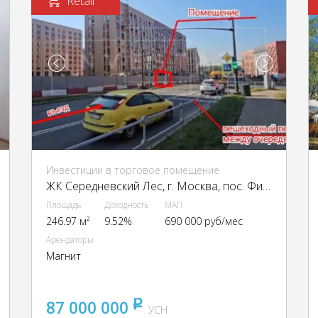
Retail
Инвестиции в торговое помещение
ЖК Середневский Лес, г. Москва, пос. Филимонковское, ЖК Середневский Лес, к4.2
Площадь
Доходность
МАП
246.97 м²
9.52%
690 000 руб/мес
Арендаторы
Магнит
87 000 000
pуб
УСН