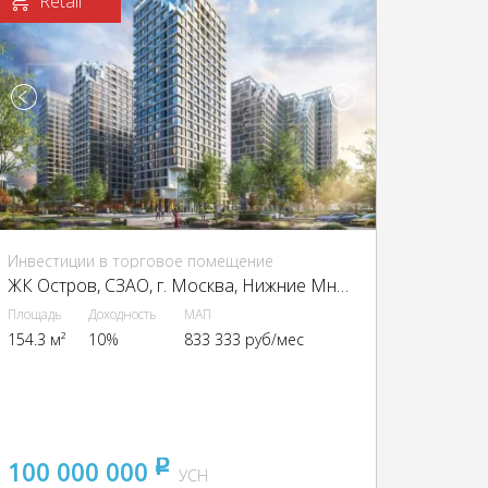
Retail
Инвестиции в торговое помещение
ЖК Остров, CЗАО, г. Москва, Нижние Мнёвники ул., 9
Площадь
Доходность
МАП
154.3 м²
10%
833 333 руб/мес
100 000 000
pуб
УСН