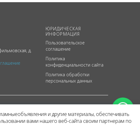
ЮРИДИЧЕСКАЯ
ИНФОРМАЦИЯ
Пользовательское
соглашение
ильмовская, д.
Политика
оглашение
конфиденциальности сайта
Политика обработки
персональных данных
кламныеобъявления и другие материалы, обеспечивать
арактер
ользовании вами нашего веб-сайта своим партнерам по
 уведомления.