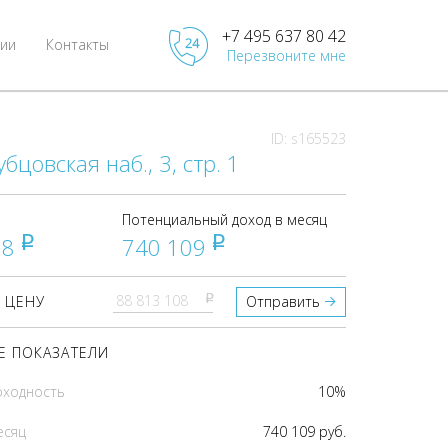
+7 495 637 80 42
ии
Контакты
Перезвоните мне
ID: s165523
бцовская наб., 3, стр. 1
Потенциальный доход в месяц
08
740 109
pуб
pуб
pуб
 ЦЕНУ
Отправить
 ПОКАЗАТЕЛИ
оходность
10%
есяц
740 109 руб.