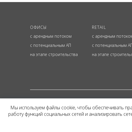
ОФИСЫ
RETAIL
с арендным потоком
с арендным потоко
с потенциальным АП
с потенциальным А
на этапе строительства
на этапе строитель
© ОФИЦИАЛЬНЫЙ СА
Мы используем файлы cookie, чтобы обеспечивать пр
Представленная на сайт
работу функций социальных сетей и анализировать се
и не является публичн