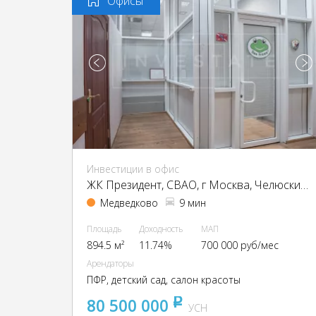
Офисы
Инвестиции в офис
ЖК Президент, CВАО, г Москва, Челюскинская ул., 9
Медведково
9 мин
Площадь
Доходность
МАП
894.5 м²
11.74%
700 000 руб/мес
Арендаторы
ПФР, детский сад, салон красоты
80 500 000
pуб
УСН