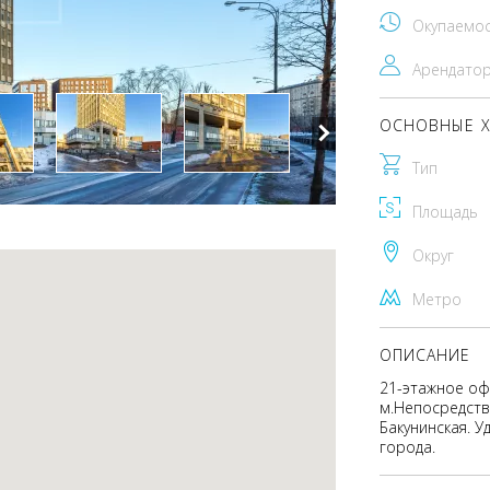
Окупаемо
Арендато
ОСНОВНЫЕ Х
Тип
Площадь
Округ
Метро
ОПИСАНИЕ
21-этажное оф
м.Непосредстве
Бакунинская. У
города.