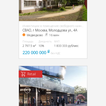
Инвестиции в помещение свободного назначения (ПСН)
CВАО, г Москва, Молодцова ул., 4А
Медведково
16 мин
Площадь
Доходность
МАП
2 797.5 м²
10%
1 833 333 руб/мес
220 000 000
pуб
без НДС
Retail