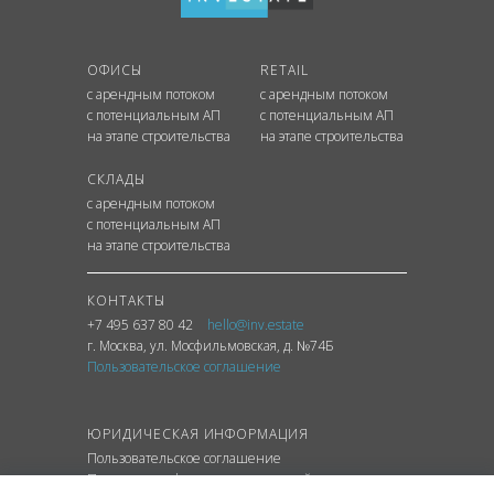
ОФИСЫ
RETAIL
с арендным потоком
с арендным потоком
с потенциальным АП
с потенциальным АП
на этапе строительства
на этапе строительства
СКЛАДЫ
с арендным потоком
с потенциальным АП
на этапе строительства
КОНТАКТЫ
+7 495 637 80 42
hello@inv.estate
г. Москва
,
ул.
Мосфильмовская, д. №74Б
Пользовательское соглашение
ЮРИДИЧЕСКАЯ ИНФОРМАЦИЯ
Пользовательское соглашение
Политика конфиденциальности сайта