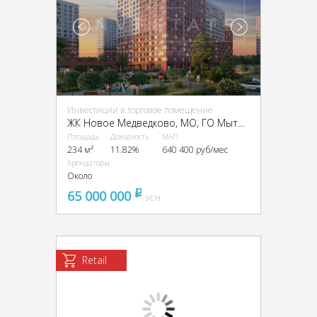
Инвестиции в торговое помещение
ЖК Новое Медведково, МО, ГО Мытищи, г. Мытищи, мкр-н 17А, кор. 43
Площадь
Доходность
МАП
234 м²
11.82%
640 400 руб/мес
Арендаторы
Около
65 000 000
pуб
УСН
Retail