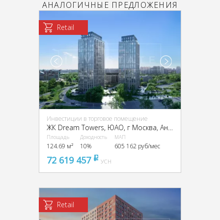
АНАЛОГИЧНЫЕ ПРЕДЛОЖЕНИЯ
Retail
Инвестиции в торговое помещение
ЖК Dream Towers, ЮАО, г Москва, Андропова пр-т, вл. 9/1
Площадь
Доходность
МАП
124.69 м²
10%
605 162 руб/мес
72 619 457
pуб
УСН
Retail