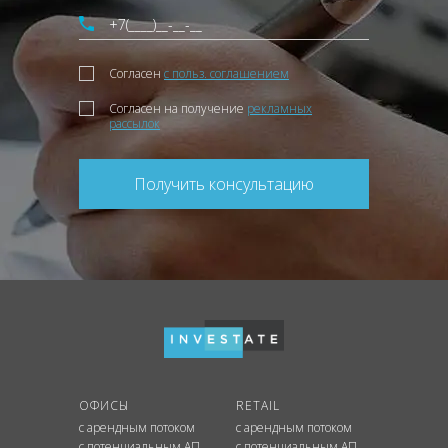
Согласен
с польз. соглашением
Согласен на получение
рекламных
рассылок
Получить консультацию
ОФИСЫ
RETAIL
с арендным потоком
с арендным потоком
с потенциальным АП
с потенциальным АП