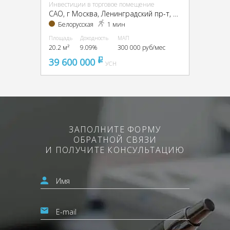
Инвестиции в торговое помещение
CАО, г Москва, Ленинградский пр-т, 4/2
Белорусская
1 мин
Площадь
Доходность
МАП
20.2 м²
9.09%
300 000 руб/мес
39 600 000
pуб
УСН
ЗАПОЛНИТЕ ФОРМУ
ОБРАТНОЙ СВЯЗИ
И ПОЛУЧИТЕ КОНСУЛЬТАЦИЮ