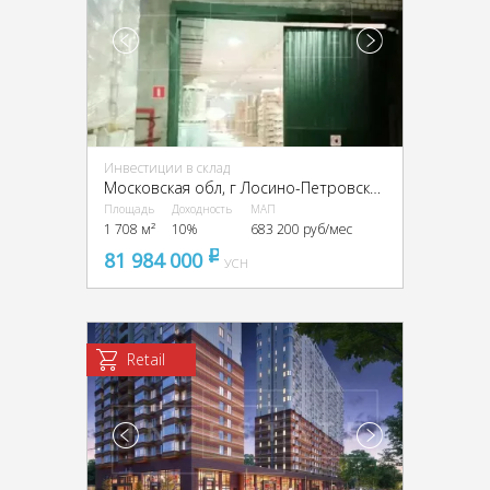
Инвестиции в склад
Московская обл, г Лосино-Петровский, деревня Осеево,
Площадь
Доходность
МАП
1 708 м²
10%
683 200 руб/мес
81 984 000
pуб
УСН
Retail