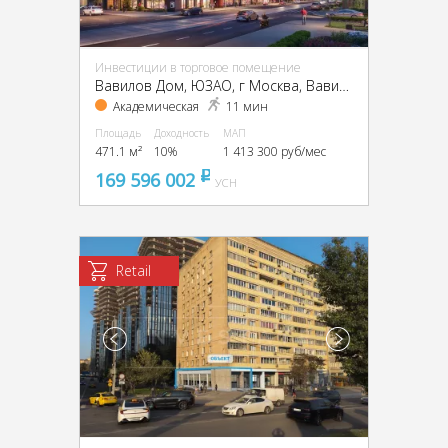
Инвестиции в торговое помещение
Вавилов Дом, ЮЗАО, г Москва, Вавилова ул., вл. 27-31
Академическая
11 мин
Площадь
Доходность
МАП
471.1 м²
10%
1 413 300 руб/мес
169 596 002
pуб
УСН
Retail