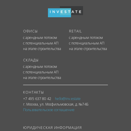
ОФИСЫ
RETAIL
с арендным потоком
с арендным потоком
с потенциальным АП
с потенциальным АП
на этапе строительства
на этапе строительства
СКЛАДЫ
с арендным потоком
с потенциальным АП
на этапе строительства
КОНТАКТЫ
+7 495 637 80 42
hello@inv.estate
г. Москва
,
ул.
Мосфильмовская, д. №74Б
Пользовательское соглашение
ЮРИДИЧЕСКАЯ ИНФОРМАЦИЯ