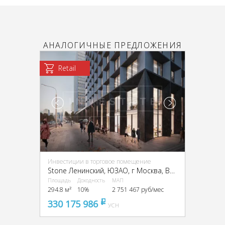
АНАЛОГИЧНЫЕ ПРЕДЛОЖЕНИЯ
Retail
Инвестиции в торговое помещение
Stone Ленинский, ЮЗАО, г Москва, Вавилова ул., вл. 11, 13А
Площадь
Доходность
МАП
294.8 м²
10%
2 751 467 руб/мес
330 175 986
pуб
УСН