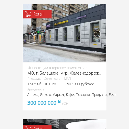
Retail
Инвестиции в торговое помещение
МО, г. Балашиха, мкр. Железнодорожный, Октябрьская ул., 17
Площадь
Доходность
МАП
1 905 м²
10.01%
2 502 900 руб/мес
Арендаторы
Аптека, Яндекс Маркет, Кафе, Пекарня, Продукты, Ресторан
300 000 000
pуб
УСН
Retail