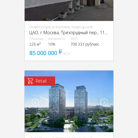
Инвестиции в торговое помещение
ЦАО, г Москва, Трёхпрудный пер., 11/13, стр. 2
Площадь
Доходность
МАП
226 м²
10%
708 333 руб/мес
85 000 000
pуб
УСН
Retail