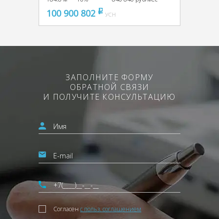
100 900 802
pуб
УСН
ЗАПОЛНИТЕ ФОРМУ
ОБРАТНОЙ СВЯЗИ
И ПОЛУЧИТЕ КОНСУЛЬТАЦИЮ
Согласен
с польз. соглашением