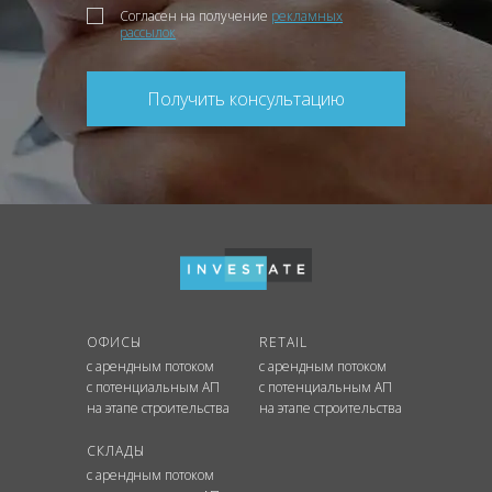
Согласен на получение
рекламных
рассылок
Получить консультацию
ОФИСЫ
RETAIL
с арендным потоком
с арендным потоком
с потенциальным АП
с потенциальным АП
на этапе строительства
на этапе строительства
СКЛАДЫ
с арендным потоком