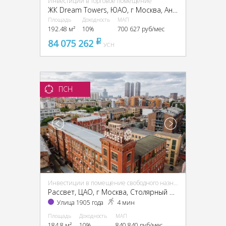
Инвестиции в торговое помещение
ЖК Dream Towers, ЮАО, г Москва, Андропова пр-т, вл. 9/1
Площадь
Доходность
МАП
192.48 м²
10%
700 627 руб/мес
84 075 262
pуб
УСН
ПСН
Инвестиции в помещение свободного назначения (ПСН)
Рассвет, ЦАО, г Москва, Столярный пер., 3, кор. 1-13, 15
Улица 1905 года
4 мин
Площадь
Доходность
МАП
184.8 м²
10%
840 840 руб/мес