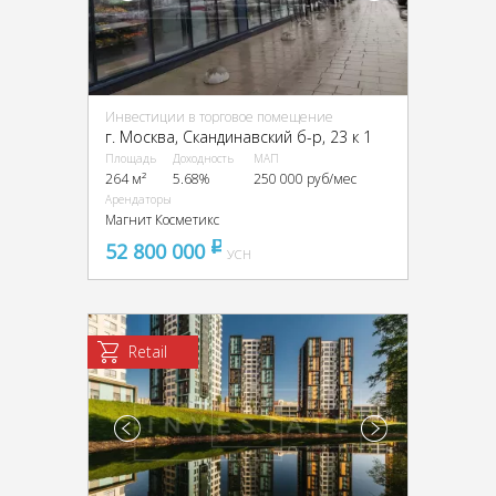
Инвестиции в торговое помещение
г. Москва, Скандинавский б-р, 23 к 1
Площадь
Доходность
МАП
264 м²
5.68%
250 000 руб/мес
Арендаторы
Магнит Косметикс
52 800 000
pуб
УСН
Retail