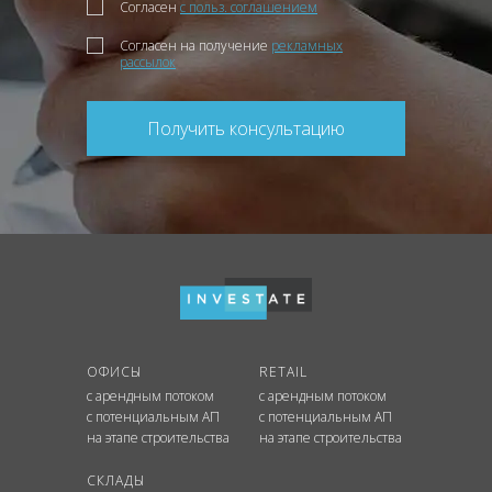
Согласен
с польз. соглашением
Согласен на получение
рекламных
рассылок
Получить консультацию
ОФИСЫ
RETAIL
с арендным потоком
с арендным потоком
с потенциальным АП
с потенциальным АП
на этапе строительства
на этапе строительства
СКЛАДЫ