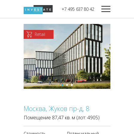
строительства
+7 495 637 80 42
Дикси
В башне
Башня Федерация-II
Верный
Запад
Retail
Башня Федерация-I
Мираторг
Восток
Город Столиц,
Магнолия
Северный блок
Город Столиц,
Южный блок
Москва, Жуков пр-д, 8
Помещение 87,47 кв. м (лот: 4905)
Стоимость
Потенциальный