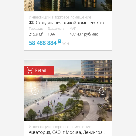
Инвестиции в торговое помещение
ЖК Скандинавия, жилой комплекс Скандинавия, к22.2
Площадь
Доходность
МАП
215.9 м²
10%
487 407 руб/мес
58 488 884
pуб
УСН
Retail
Инвестиции в торговое помещение
Акватория, CАО, г Москва, Ленинградское ш., 69