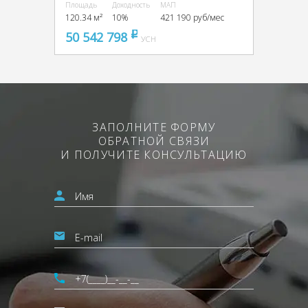
Площадь
Доходность
МАП
120.34 м²
10%
421 190 руб/мес
50 542 798
pуб
УСН
ЗАПОЛНИТЕ ФОРМУ
ОБРАТНОЙ СВЯЗИ
И ПОЛУЧИТЕ КОНСУЛЬТАЦИЮ