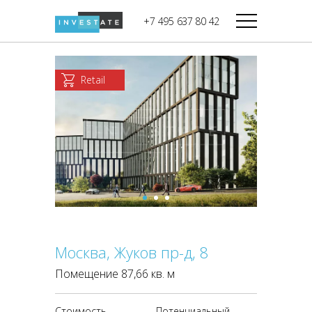
строительства
+7 495 637 80 42
Дикси
В башне
Башня Федерация-II
Верный
Запад
Retail
Башня Федерация-I
Мираторг
Восток
Город Столиц,
Магнолия
Северный блок
Город Столиц,
Южный блок
Москва, Жуков пр-д, 8
Помещение 87,66 кв. м
Стоимость
Потенциальный