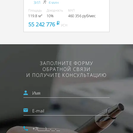
ЗИЛ
4 мин
Площадь
Доходность
МАП
119.8 м²
10%
460 356 руб/мес
55 242 776
pуб
УСН
ЗАПОЛНИТЕ ФОРМУ
ОБРАТНОЙ СВЯЗИ
И ПОЛУЧИТЕ КОНСУЛЬТАЦИЮ