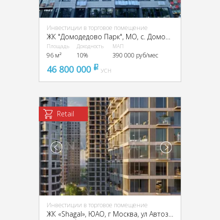
Инвестиции в торговое помещение
ЖК "Домодедово Парк", МО, с. Домодедово, Творчества ул.
Площадь
Доходность
МАП
96 м²
10%
390 000 руб/мес
46 800 000
pуб
УСН
Retail
Инвестиции в торговое помещение
ЖК «Shagal», ЮАО, г Москва, ул Автозаводская, д 23 стр 66