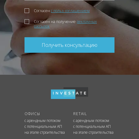
Согласен
с польз. соглашением
Согласен на получение
рекламных
рассылок
Получить консультацию
ОФИСЫ
RETAIL
с арендным потоком
с арендным потоком
с потенциальным АП
с потенциальным АП
на этапе строительства
на этапе строительства