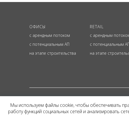
ОФИСЫ
RETAIL
с арендным потоком
с арендным потоко
с потенциальным АП
с потенциальным А
на этапе строительства
на этапе строитель
© ОФИЦИАЛЬНЫЙ СА
Мы используем файлы cookie, чтобы обеспечивать пр
Представленная на сайт
работу функций социальных сетей и анализировать се
и не является публичн