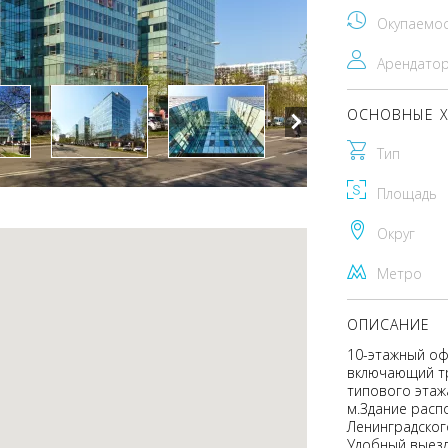
Окупаемо
Арендато
ОСНОВНЫЕ Х
Тип
Площадь
Округ
Метро
ОПИСАНИЕ
10-этажный оф
включающий тр
типового этажа
м.Здание расп
Ленинградског
Удобный выезд 