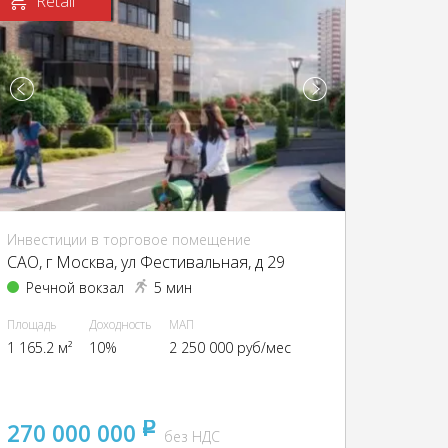
Retail
Инвестиции в торговое помещение
CАО, г Москва, ул Фестивальная, д 29
Речной вокзал
5 мин
Площадь
Доходность
МАП
1 165.2 м²
10%
2 250 000 руб/мес
270 000 000
pуб
без НДС