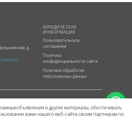
ЮРИДИЧЕСКАЯ
ИНФОРМАЦИЯ
Пользовательское
соглашение
ильмовская, д.
Политика
оглашение
конфиденциальности сайта
Политика обработки
персональных данных
кламныеобъявления и другие материалы, обеспечивать
арактер
ользовании вами нашего веб-сайта своим партнерам по
 уведомления.