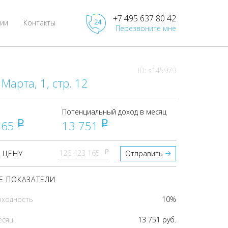
+7 495 637 80 42
ии
Контакты
Перезвоните мне
ID: s145979
Марта, 1, стр. 12
Потенциальный доход в месяц
165
13 751
pуб
pуб
pуб
 ЦЕНУ
Отправить
 ПОКАЗАТЕЛИ
оходность
10%
есяц
13 751 руб.