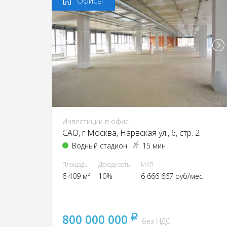
Офисы
Инвестиции в офис
CАО, г Москва, Нарвская ул., 6, стр. 2
Водный стадион
15 мин
Площадь
Доходность
МАП
6 409 м²
10%
6 666 667 руб/мес
800 000 000
pуб
без НДС