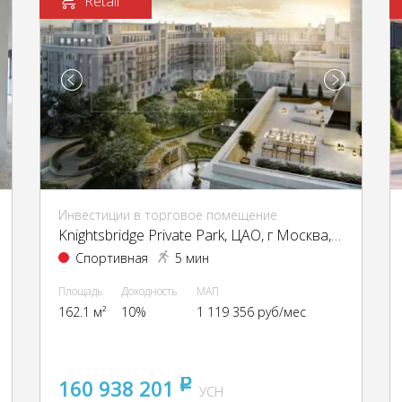
Retail
Инвестиции в торговое помещение
Knightsbridge Private Park, ЦАО, г Москва, Ефремова ул., 19, кор. 1
Спортивная
5 мин
Площадь
Доходность
МАП
162.1 м²
10%
1 119 356 руб/мес
160 938 201
pуб
УСН