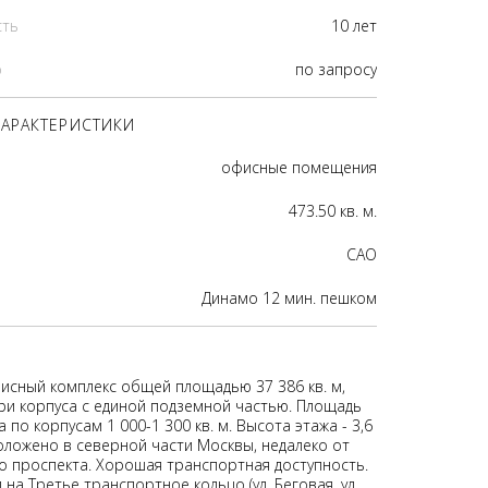
сть
10 лет
р
по запросу
АРАКТЕРИСТИКИ
офисные помещения
473.50 кв. м.
CАО
Динамо 12 мин. пешком
исный комплекс общей площадью 37 386 кв. м,
и корпуса с единой подземной частью. Площадь
 по корпусам 1 000-1 300 кв. м. Высота этажа - 3,6
оложено в северной части Москвы, недалеко от
о проспекта. Хорошая транспортная доступность.
на Третье транспортное кольцо (ул. Беговая, ул.