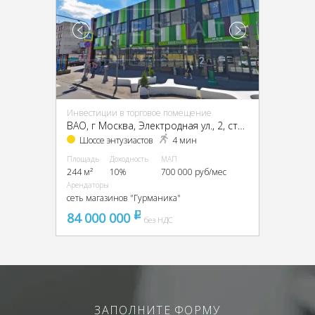
Инвестиции в торговое помещение
ВАО, г Москва, Электродная ул., 2, стр. 32
Шоссе энтузиастов
4 мин
Площадь
Доходность
МАП
244 м²
10%
700 000 руб/мес
Арендаторы
сеть магазинов "Гурманика"
84 000 000
pуб
без НДС
ЗАПОЛНИТЕ ФОРМУ