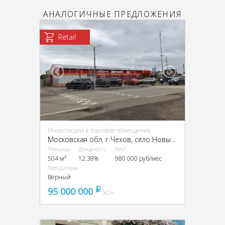
АНАЛОГИЧНЫЕ ПРЕДЛОЖЕНИЯ
Retail
Инвестиции в торговое помещение
Московская обл, г Чехов, село Новый Быт, ул Новая, стр 27/4
Площадь
Доходность
МАП
504 м²
12.38%
980 000 руб/мес
Арендаторы
Верный
95 000 000
pуб
УСН