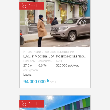
Retail
Инвестиции в торговое помещение
ЦАО, г Москва, Бол. Козихинский пер., 4
Площадь
Доходность
МАП
27.6 м²
6.64%
520 000 руб/мес
Арендаторы
Цветы
94 000 000
pуб
УСН
Retail