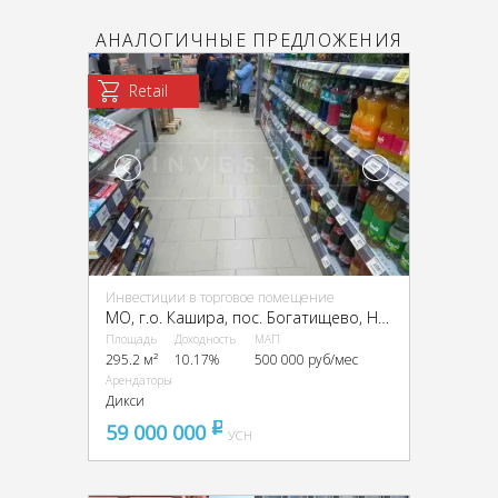
АНАЛОГИЧНЫЕ ПРЕДЛОЖЕНИЯ
Retail
Инвестиции в торговое помещение
МО, г.о. Кашира, пос. Богатищево, Новая ул., 15
Площадь
Доходность
МАП
295.2 м²
10.17%
500 000 руб/мес
Арендаторы
Дикси
59 000 000
pуб
УСН