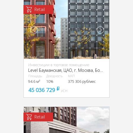
Retail
Инвестиции в торговое помещение
Level Бауманская, ЦАО, г. Москва, Бол. Почтовая ул., 18 стр. 3
Площадь
Доходность
МАП
94.6 м²
10%
375 306 руб/мес
45 036 729
pуб
УСН
Retail