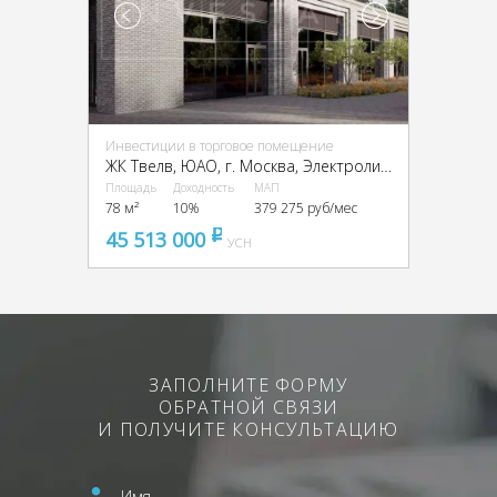
Инвестиции в торговое помещение
ЖК Твелв, ЮАО, г. Москва, Электролитный пр-д, 12Б
Площадь
Доходность
МАП
78 м²
10%
379 275 руб/мес
45 513 000
pуб
УСН
ЗАПОЛНИТЕ ФОРМУ
ОБРАТНОЙ СВЯЗИ
И ПОЛУЧИТЕ КОНСУЛЬТАЦИЮ