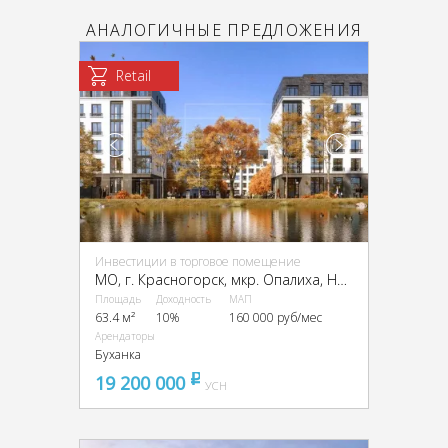
АНАЛОГИЧНЫЕ ПРЕДЛОЖЕНИЯ
Retail
Инвестиции в торговое помещение
МО, г. Красногорск, мкр. Опалиха, Новая Московская ул., 49/1
Площадь
Доходность
МАП
63.4 м²
10%
160 000 руб/мес
Арендаторы
Буханка
19 200 000
pуб
УСН