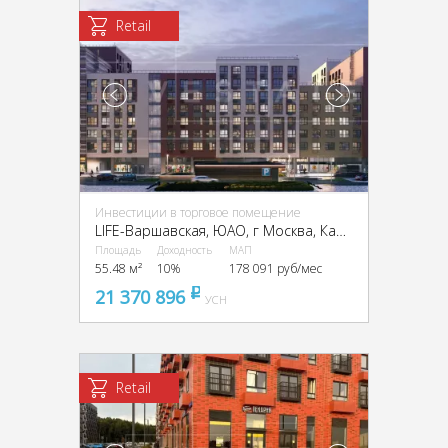
Retail
Инвестиции в торговое помещение
LIFE-Варшавская, ЮАО, г Москва, Каширский пр-д, 25, кор. 3
Площадь
Доходность
МАП
55.48 м²
10%
178 091 руб/мес
21 370 896
pуб
УСН
Retail