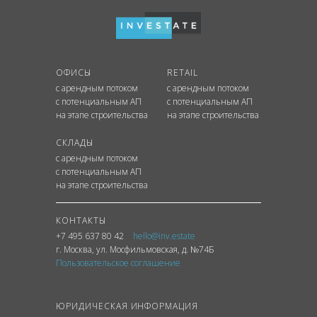
ОФИСЫ
RETAIL
с арендным потоком
с арендным потоком
с потенциальным АП
с потенциальным АП
на этапе строительства
на этапе строительства
СКЛАДЫ
с арендным потоком
с потенциальным АП
на этапе строительства
КОНТАКТЫ
+7 495 637 80 42
hello@inv.estate
г. Москва
,
ул.
Мосфильмовская, д. №74Б
Пользовательское соглашение
ЮРИДИЧЕСКАЯ ИНФОРМАЦИЯ