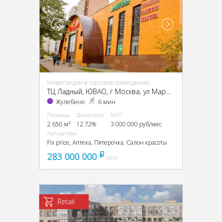
Инвестиции в торговое помещение
ТЦ Ладный, ЮВАО, г Москва, ул Маршала Полубоярова, д 4 к 1
Жулебино
6 мин
Площадь
Доходность
МАП
2 650 м²
12.72%
3 000 000 руб/мес
Арендаторы
Fix price, Аптека, Пятерочка, Салон красоты
283 000 000
pуб
УСН
Retail