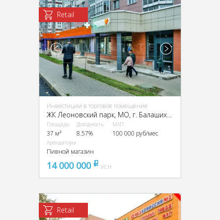
Retail
Инвестиции в торговое помещение
ЖК Леоновский парк, МО, г. Балашиха, мкрн. Кучино, Соловьёва ул., 2
Площадь
Доходность
МАП
37 м²
8.57%
100 000 руб/мес
Арендаторы
Пивной магазин
14 000 000
pуб
УСН
Retail