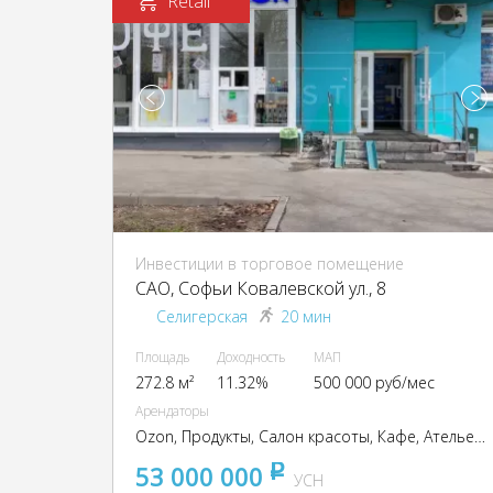
Retail
Инвестиции в торговое помещение
CАО, Софьи Ковалевской ул., 8
Селигерская
20 мин
Площадь
Доходность
МАП
272.8 м²
11.32%
500 000 руб/мес
Арендаторы
Ozon, Продукты, Салон красоты, Кафе, Ателье, Электроника
53 000 000
pуб
УСН