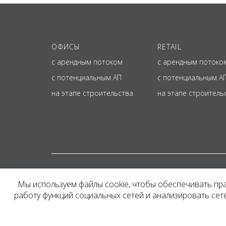
ОФИСЫ
RETAIL
с арендным потоком
с арендным потоко
с потенциальным АП
с потенциальным А
на этапе строительства
на этапе строитель
© ОФИЦИАЛЬНЫЙ СА
Мы используем файлы cookie, чтобы обеспечивать пр
Представленная на сайт
работу функций социальных сетей и анализировать се
и не является публичн