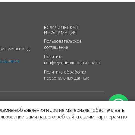
ЮРИДИЧЕСКАЯ
ИНФОРМАЦИЯ
Пользовательское
соглашение
ильмовская, д.
Политика
оглашение
конфиденциальности сайта
Политика обработки
персональных данных
кламныеобъявления и другие материалы, обеспечивать
арактер
ользовании вами нашего веб-сайта своим партнерам по
 уведомления.