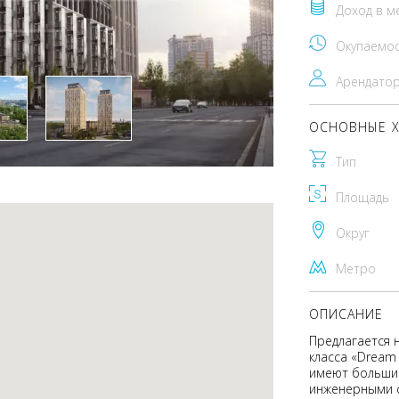
Доход в м
Окупаемо
Арендато
ОСНОВНЫЕ Х
Тип
Площадь
Округ
Метро
ОПИСАНИЕ
Предлагается 
класса «Dream
имеют больши
инженерными с