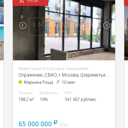
Retail
Инвестиции в торговое помещение
Отражение, CВАО, г Москва, Шереметьевская ул., 26
Марьина Роща
10 мин
Площадь
Доходность
МАП
188.2 м²
10%
541 667 руб/мес
65 000 000
pуб
УСН