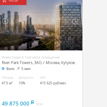
Retail
Инвестиции в торговое помещение
River Park Towers, ЗАО, г Москва, Кутузовский пр-д, вл. 16
Фили
5 мин
Площадь
Доходность
МАП
47.5 м²
10%
415 625 руб/мес
49 875 000
pуб
УСН