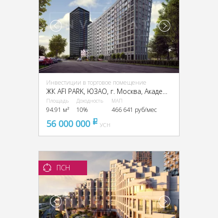
Инвестиции в торговое помещение
ЖК AFI PARK, ЮЗАО, г. Москва, Академика Челомея ул., 7А cтр. 2
Площадь
Доходность
МАП
94.91 м²
10%
466 641 руб/мес
56 000 000
pуб
УСН
ПСН