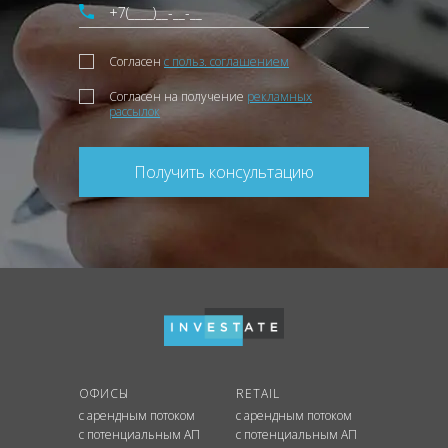
Согласен
с польз. соглашением
Согласен на получение
рекламных
рассылок
Получить консультацию
ОФИСЫ
RETAIL
с арендным потоком
с арендным потоком
с потенциальным АП
с потенциальным АП