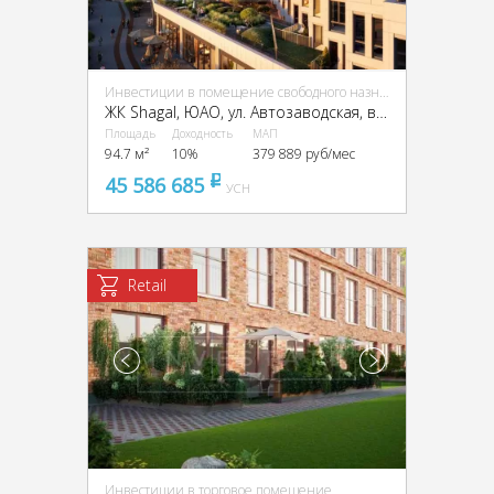
Инвестиции в помещение свободного назначения (ПСН)
ЖК Shagal, ЮАО, ул. Автозаводская, вл. 23/66
Площадь
Доходность
МАП
94.7 м²
10%
379 889 руб/мес
45 586 685
pуб
УСН
Retail
Инвестиции в торговое помещение