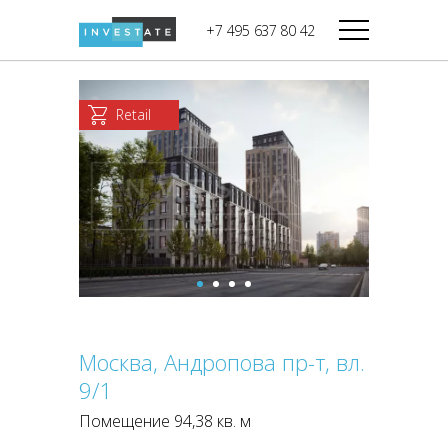
строительства
+7 495 637 80 42
Дикси
В башне
Башня Федерация-II
Верный
Запад
Retail
Башня Федерация-I
Мираторг
Восток
Город Столиц,
Магнолия
Северный блок
Город Столиц,
Южный блок
Москва, Андропова пр-т, вл.
9/1
Помещение 94,38 кв. м