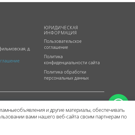
ЮРИДИЧЕСКАЯ
ИНФОРМАЦИЯ
Пользовательское
соглашение
ильмовская, д.
Политика
оглашение
конфиденциальности сайта
Политика обработки
персональных данных
кламныеобъявления и другие материалы, обеспечивать
арактер
ользовании вами нашего веб-сайта своим партнерам по
 уведомления.