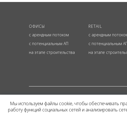
ОФИСЫ
RETAIL
с арендным потоком
с арендным потоко
с потенциальным АП
с потенциальным А
на этапе строительства
на этапе строитель
© ОФИЦИАЛЬНЫЙ СА
Мы используем файлы cookie, чтобы обеспечивать пр
Представленная на сайт
работу функций социальных сетей и анализировать се
и не является публичн