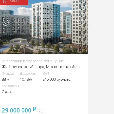
Retail
Инвестиции в торговое помещение
ЖК Прибрежный Парк, Московская область, г.о. Домодедово, д. Павловское, ЖК Прибрежный Парк, к. 2.2
Площадь
Доходность
МАП
88 м²
10.18%
246 000 руб/мес
Арендаторы
Около
29 000 000
pуб
УСН