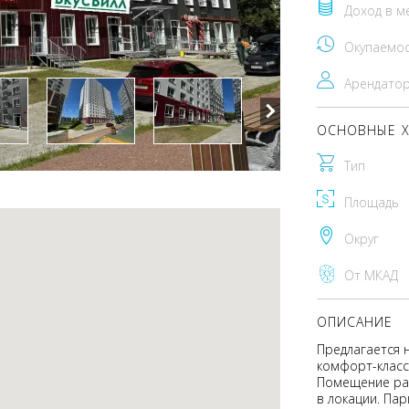
Доход в м
Окупаемо
Арендато
ОСНОВНЫЕ Х
Тип
Площадь
Округ
От МКАД
ОПИСАНИЕ
Предлагается 
комфорт-класса
Помещение рас
в локации. Па