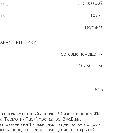
есяц
210 000 руб.
сть
10 лет
р
ВкусВилл
АРАКТЕРИСТИКИ
торговые помещения
107.50 кв. м.
6.16
на продажу готовый арендный бизнес в новом ЖК
 "Гармония Парк". Арендатор: ВкусВилл.
положено на 1 этаже самого центрального дома
рковка перед фасадом. Помещение на открытой