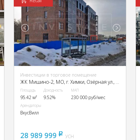
Retail
Инвестиции в торговое помещение
ЖК Мишино-2, МО, г. Химки, Озёрная ул., ЖК Мишино-2
Площадь
Доходность
МАП
95.42 м²
9.52%
230 000 руб/мес
Арендаторы
ВкусВилл
28 989 999
pуб
УСН