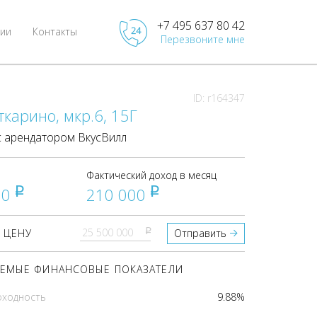
+7 495 637 80 42
ии
Контакты
Перезвоните мне
ID: r164347
ткарино, мкр.6, 15Г
 арендатором ВкусВилл
Фактический доход в месяц
00
210 000
pуб
pуб
pуб
 ЦЕНУ
Отправить
ЕМЫЕ ФИНАНСОВЫЕ ПОКАЗАТЕЛИ
оходность
9.88%