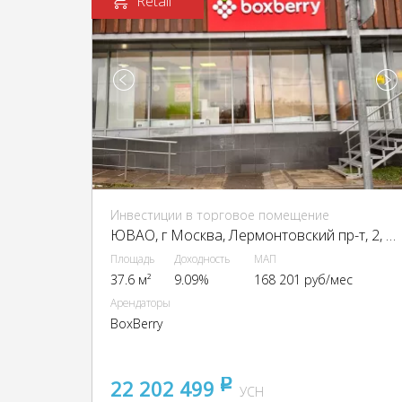
Retail
Инвестиции в торговое помещение
ЮВАО, г Москва, Лермонтовский пр-т, 2, кор. 1
Площадь
Доходность
МАП
37.6 м²
9.09%
168 201 руб/мес
Арендаторы
BoxBerry
22 202 499
pуб
УСН